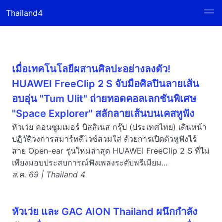
Thailand4
เมื่อเทคโนโลยีผสานศิลปะอย่างลงตัว!
HUAWEI FreeClip 2 S จับมือศิลปินลายเส้น
อบอุ่น "Tum Ulit" ถ่ายทอดคอลเลกชันพิเศษ
"Space Explorer" สลักลายเส้นบนเคสหูฟัง
หัวเว่ย คอนซูมเมอร์ บิสสิเนส กรุ๊ป (ประเทศไทย) เดินหน้า
ปฏิวัติวงการสมาร์ทดีไวซ์สวมใส่ ด้วยการเปิดตัวหูฟังไร้
สาย Open-ear รุ่นใหม่ล่าสุด HUAWEI FreeClip 2 S ที่ไม่
เพียงมอบประสบการณ์ฟังเพลงระดับพรีเมียม...
ส.ค. 69 | Thailand 4
หัวเว่ย และ GAC AION Thailand ผนึกกำลัง