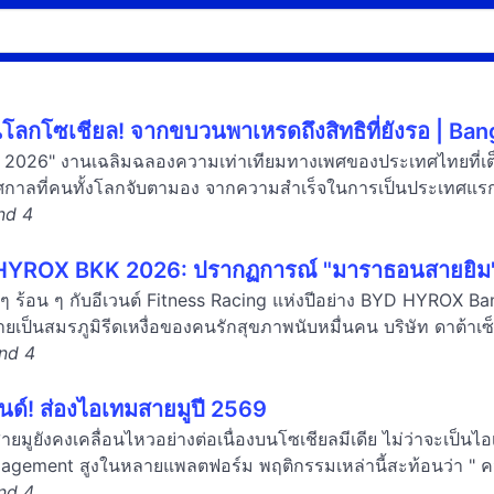
นโลกโซเชียล! จากขบวนพาเหรดถึงสิทธิที่ยังรอ | B
 2026" งานเฉลิมฉลองความเท่าเทียมทางเพศของประเทศไทยที่เต
ทศกาลที่คนทั้งโลกจับตามอง จากความสำเร็จในการเป็นประเทศแรก
and 4
 HYROX BKK 2026: ปรากฏการณ์ "มาราธอนสายยิม"
 ๆ ร้อน ๆ กับอีเวนต์ Fitness Racing แห่งปีอย่าง BYD HYROX Ba
เป็นสมรภูมิรีดเหงื่อของคนรักสุขภาพนับหมื่นคน บริษัท ดาต้าเซ็ต
and 4
รนด์! ส่องไอเทมสายมูปี 2569
ยมูยังคงเคลื่อนไหวอย่างต่อเนื่องบนโซเชียลมีเดีย ไม่ว่าจะเป็น
ngagement สูงในหลายแพลตฟอร์ม พฤติกรรมเหล่านี้สะท้อนว่า " ค
and 4