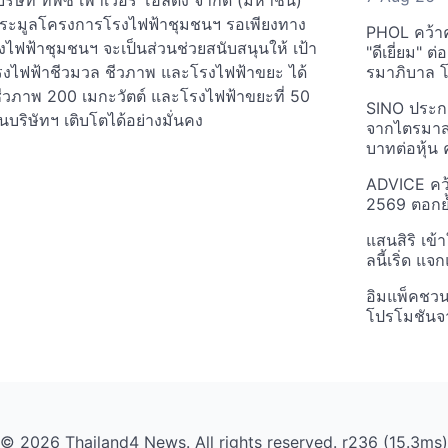
ริษัท ทีพีซี เพาเวอร์ โฮลดิ้ง จำกัด (มหาชน)
าประมูลโครงการโรงไฟฟ้าชุมชนฯ รอเพียงทาง
PHOL คว้า
ไฟฟ้าชุมชนฯ จะเป็นส่วนช่วยสนับสนุนให้ เป้า
"ดีเยี่ยม" ต
งไฟฟ้าชีวมวล ชีวภาพ และโรงไฟฟ้าขยะ ได้
รมาภิบาล โป
ีวภาพ 200 เมกะวัตต์ และโรงไฟฟ้าขยะที่ 50
SINO ประกา
บริษัทฯ เติบโตได้อย่างมั่นคง
จากไตรมาสก
บาทต่อหุ้น ค
ADVICE คว้
2569 ตอกย้
แสนสิริ เข้
ลนี้เริ่ด แ
อิมแพ็คชว
โปรโมชันจ
© 2026 Thailand4 News. All rights reserved. r236 (15.3ms)