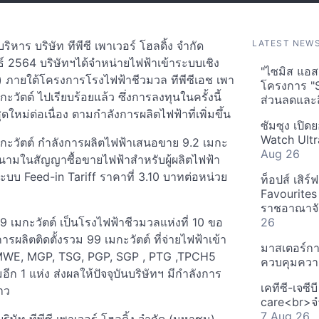
LATEST NEW
าร บริษัท ทีพีซี เพาเวอร์ โฮลดิ้ง จำกัด
นธ์ 2564 บริษัทฯได้จำหน่ายไฟฟ้าเข้าระบบเชิง
"ไซมิส แอสเ
) ภายใต้โครงการโรงไฟฟ้าชีวมวล ทีพีซีเอช เพา
โครงการ "
วัตต์ ไปเรียบร้อยแล้ว ซึ่งการลงทุนในครั้งนี้
ส่วนลดและส
ใหม่ต่อเนื่อง ตามกำลังการผลิตไฟฟ้าที่เพิ่มขึ้น
ซัมซุง เปิด
Watch Ultr
มกะวัตต์ กำลังการผลิตไฟฟ้าเสนอขาย 9.2 เมกะ
Aug 26
ด้ลงนามในสัญญาซื้อขายไฟฟ้าสำหรับผู้ผลิตไฟฟ้า
บบ Feed-in Tariff ราคาที่ 3.10 บาทต่อหน่วย
ท็อปส์ เสิร
Favourites
ราชอาณาจักร
9 เมกะวัตต์ เป็นโรงไฟฟ้าชีวมวลแห่งที่ 10 ขอ
26
ารผลิตติดตั้งรวม 99 เมกะวัตต์ ที่จ่ายไฟฟ้าเข้า
มาสเตอร์กา
 MWE, MGP, TSG, PGP, SGP , PTG ,TPCH5
ควบคุมควา
ก 1 แห่ง ส่งผลให้ปัจจุบันบริษัทฯ มีกำลังการ
เคทีซี-เจซี
่าว
care<br>จำ
7 Aug 26