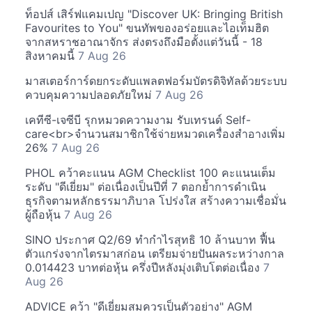
ท็อปส์ เสิร์ฟแคมเปญ "Discover UK: Bringing British
Favourites to You" ขนทัพของอร่อยและไอเท็มฮิต
จากสหราชอาณาจักร ส่งตรงถึงมือตั้งแต่วันนี้ - 18
สิงหาคมนี้
7 Aug 26
มาสเตอร์การ์ดยกระดับแพลตฟอร์มบัตรดิจิทัลด้วยระบบ
ควบคุมความปลอดภัยใหม่
7 Aug 26
เคทีซี-เจซีบี รุกหมวดความงาม รับเทรนด์ Self-
care<br>จำนวนสมาชิกใช้จ่ายหมวดเครื่องสำอางเพิ่ม
26%
7 Aug 26
PHOL คว้าคะแนน AGM Checklist 100 คะแนนเต็ม
ระดับ "ดีเยี่ยม" ต่อเนื่องเป็นปีที่ 7 ตอกย้ำการดำเนิน
ธุรกิจตามหลักธรรมาภิบาล โปร่งใส สร้างความเชื่อมั่น
ผู้ถือหุ้น
7 Aug 26
SINO ประกาศ Q2/69 ทำกำไรสุทธิ 10 ล้านบาท ฟื้น
ตัวแกร่งจากไตรมาสก่อน เตรียมจ่ายปันผลระหว่างกาล
0.014423 บาทต่อหุ้น ครึ่งปีหลังมุ่งเติบโตต่อเนื่อง
7
Aug 26
ADVICE คว้า "ดีเยี่ยมสมควรเป็นตัวอย่าง" AGM