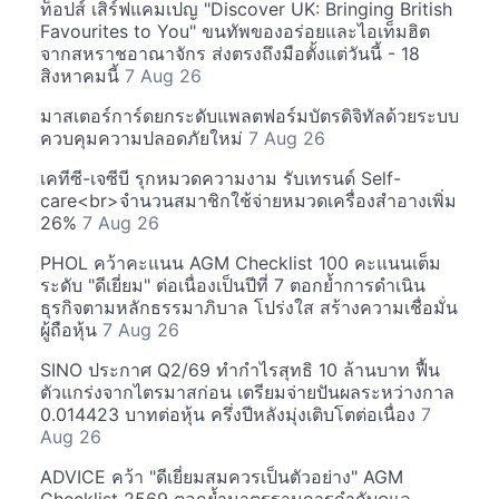
ท็อปส์ เสิร์ฟแคมเปญ "Discover UK: Bringing British
Favourites to You" ขนทัพของอร่อยและไอเท็มฮิต
จากสหราชอาณาจักร ส่งตรงถึงมือตั้งแต่วันนี้ - 18
สิงหาคมนี้
7 Aug 26
มาสเตอร์การ์ดยกระดับแพลตฟอร์มบัตรดิจิทัลด้วยระบบ
ควบคุมความปลอดภัยใหม่
7 Aug 26
เคทีซี-เจซีบี รุกหมวดความงาม รับเทรนด์ Self-
care<br>จำนวนสมาชิกใช้จ่ายหมวดเครื่องสำอางเพิ่ม
26%
7 Aug 26
PHOL คว้าคะแนน AGM Checklist 100 คะแนนเต็ม
ระดับ "ดีเยี่ยม" ต่อเนื่องเป็นปีที่ 7 ตอกย้ำการดำเนิน
ธุรกิจตามหลักธรรมาภิบาล โปร่งใส สร้างความเชื่อมั่น
ผู้ถือหุ้น
7 Aug 26
SINO ประกาศ Q2/69 ทำกำไรสุทธิ 10 ล้านบาท ฟื้น
ตัวแกร่งจากไตรมาสก่อน เตรียมจ่ายปันผลระหว่างกาล
0.014423 บาทต่อหุ้น ครึ่งปีหลังมุ่งเติบโตต่อเนื่อง
7
Aug 26
ADVICE คว้า "ดีเยี่ยมสมควรเป็นตัวอย่าง" AGM