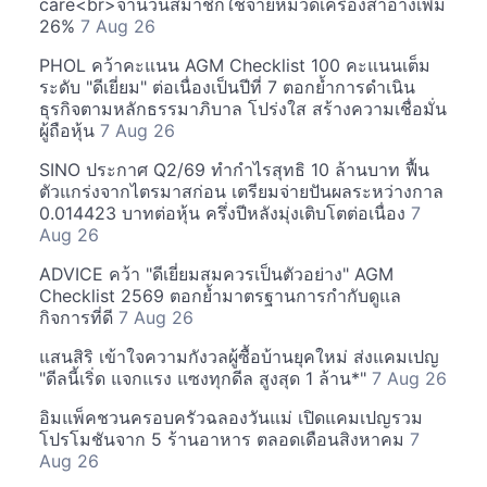
care<br>จำนวนสมาชิกใช้จ่ายหมวดเครื่องสำอางเพิ่ม
26%
7 Aug 26
PHOL คว้าคะแนน AGM Checklist 100 คะแนนเต็ม
ระดับ "ดีเยี่ยม" ต่อเนื่องเป็นปีที่ 7 ตอกย้ำการดำเนิน
ธุรกิจตามหลักธรรมาภิบาล โปร่งใส สร้างความเชื่อมั่น
ผู้ถือหุ้น
7 Aug 26
SINO ประกาศ Q2/69 ทำกำไรสุทธิ 10 ล้านบาท ฟื้น
ตัวแกร่งจากไตรมาสก่อน เตรียมจ่ายปันผลระหว่างกาล
0.014423 บาทต่อหุ้น ครึ่งปีหลังมุ่งเติบโตต่อเนื่อง
7
Aug 26
ADVICE คว้า "ดีเยี่ยมสมควรเป็นตัวอย่าง" AGM
Checklist 2569 ตอกย้ำมาตรฐานการกำกับดูแล
กิจการที่ดี
7 Aug 26
แสนสิริ เข้าใจความกังวลผู้ซื้อบ้านยุคใหม่ ส่งแคมเปญ
"ดีลนี้เริ่ด แจกแรง แซงทุกดีล สูงสุด 1 ล้าน*"
7 Aug 26
อิมแพ็คชวนครอบครัวฉลองวันแม่ เปิดแคมเปญรวม
โปรโมชันจาก 5 ร้านอาหาร ตลอดเดือนสิงหาคม
7
Aug 26