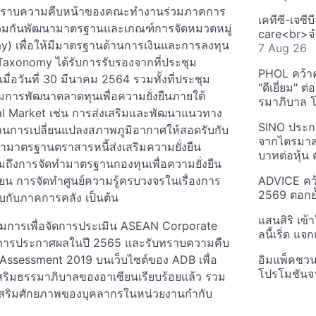
มรับทราบความคืบหน้าของคณะทำงานร่วมภาคการ
เคทีซี-เจซี
่วมกันพัฒนามาตรฐานและเกณฑ์การจัดหมวดหมู่
care<br>จำ
my) เพื่อให้มีมาตรฐานด้านการเงินและการลงทุน
7 Aug 26
AN Taxonomy ได้รับการรับรองจากที่ประชุม
PHOL คว้า
มื่อวันที่ 30 มีนาคม 2564 รวมทั้งที่ประชุม
"ดีเยี่ยม" ต
มการพัฒนาตลาดทุนเพื่อความยั่งยืนภายใต้
รมาภิบาล โป
 Market เช่น การส่งเสริมและพัฒนาแนวทาง
SINO ประกา
ด้านการเปลี่ยนแปลงสภาพภูมิอากาศให้สอดรับกับ
จากไตรมาสก
ำมาตรฐานตราสารหนี้ส่งเสริมความยั่งยืน
บาทต่อหุ้น ค
มถึงการจัดทำมาตรฐานกองทุนเพื่อความยั่งยืน
ยน การจัดทำศูนย์ความรู้ครบวงจรในเรื่องการ
ADVICE คว้
2569 ตอกย้
รับกับภาคการคลัง เป็นต้น
แสนสิริ เข้
ียมการเพื่อจัดการประเมิน ASEAN Corporate
ลนี้เริ่ด แ
ะมีการประกาศผลในปี 2565 และรับทราบความคืบ
ssessment 2019 บนเว็บไซต์ของ ADB เพื่อ
อิมแพ็คชว
โปรโมชันจ
สริมธรรมาภิบาลของอาเซียนเรียบร้อยแล้ว รวม
งเสริมศักยภาพของบุคลากรในหน่วยงานกำกับ