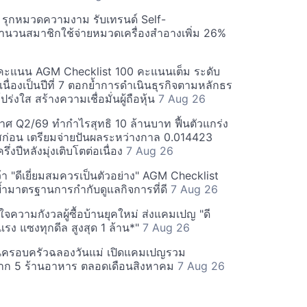
บี รุกหมวดความงาม รับเทรนด์ Self-
นวนสมาชิกใช้จ่ายหมวดเครื่องสำอางเพิ่ม 26%
คะแนน AGM Checklist 100 คะแนนเต็ม ระดับ
่อเนื่องเป็นปีที่ 7 ตอกย้ำการดำเนินธุรกิจตามหลักธร
ร่งใส สร้างความเชื่อมั่นผู้ถือหุ้น
7 Aug 26
ศ Q2/69 ทำกำไรสุทธิ 10 ล้านบาท ฟื้นตัวแกร่ง
่อน เตรียมจ่ายปันผลระหว่างกาล 0.014423
รึ่งปีหลังมุ่งเติบโตต่อเนื่อง
7 Aug 26
า "ดีเยี่ยมสมควรเป็นตัวอย่าง" AGM Checklist
ำมาตรฐานการกำกับดูแลกิจการที่ดี
7 Aug 26
าใจความกังวลผู้ซื้อบ้านยุคใหม่ ส่งแคมเปญ "ดี
จกแรง แซงทุกดีล สูงสุด 1 ล้าน*"
7 Aug 26
นครอบครัวฉลองวันแม่ เปิดแคมเปญรวม
าก 5 ร้านอาหาร ตลอดเดือนสิงหาคม
7 Aug 26