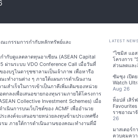
6
LATEST NEW
นคณะกรรมการกำกับหลักทรัพย์และ
"ไซมิส แอสเ
านกำกับดูแลตลาดทุนอาเซียน (ASEAN Capital
โครงการ "
5 ผ่านระบบ VDO Conference Call เมื่อวันที่
ส่วนลดและส
ของบรูไนดารุซซาลามเป็นเจ้าภาพ เพื่อหารือ
ซัมซุง เปิด
คณะทำงานต่าง ๆ ภายใต้แผนการดำเนินงาน
Watch Ultr
วามสำเร็จในการเข้าเป็นภาคีเพิ่มเติมของหน่วย
Aug 26
ข้อตกลงเพื่อเสนอขายกองทุนรวมภายใต้โครงการ
ท็อปส์ เสิร
ASEAN Collective Investment Schemes) เมื่อ
Favourites
รดำเนินการบนเว็บไซต์ของ ACMF เพื่ออำนวย
ราชอาณาจักร
่ประสงค์จะเสนอขายหน่วยลงทุนข้ามประเทศซึ่ง
26
ปธรรม ภายใต้การดำเนินงานของคณะทำงานที่มี
มาสเตอร์กา
ควบคุมควา