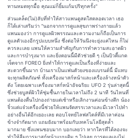
ทานหมดทุกมื้อ คุณแม่ก็ยิ้มแก้มปริทุกครั้ง"
ส่วนเคล็ด(ไม่)ลับที่ทำให้สาวแพนดูสดใสตลอดเวลา เธอ
ก็ได้เล่าเสริมว่า "นอกจากการดูแลสุขภาพร่างกายแล้ว
แพนมองว่า การดูแลผิวพรรณและความงามก็ถือเป็นการ
ดูแลตัวเองอีกรูปแบบหนึ่ง ซึ่งต่อให้วันนึงจะยุ่งแค่ไหน ก็ไม่
ควรละเลย แพนให้ความสำคัญกับการทำความสะอาดผิว
และการบำรุงมาก และยิ่งตอนนี้มีตัวช่วยดี ๆ เป็นบิวตี้แกด
เจ็ตจาก FOREO ยิ่งทำให้การดูแลเป็นเรื่องที่ง่ายและ
สะดวกขึ้นมาก บ้านเราเป็นแฟนตัวยงของแบรนด์นี้ มีแทบ
จะทุกผลิตภัณฑ์ ทั้งเครื่องมาสก์หน้าและเครื่องล้างหน้าตัว
ดัง โดยเฉพาะเครื่องมาสก์หน้าอัจฉริยะ UFO 2 รุ่นล่าสุดนี้
ซึ่งช่วยบูสต์ผิวให้ชุ่มชื้นภายในเวลาไม่ถึง 2 นาที วันไหนที่
แพนต้องตื่นไปกองถ่ายแต่เช้าหรือเลิกงานค่อนข้างดึก น้อง
จิ๋วแต่แจ๋วเครื่องนี้ช่วยให้แพนจัดสรรเวลาและมีเวลาไปทำ
อย่างอื่นได้อีกเยอะเลย ตอบโจทย์ไลฟสไตล์ที่มีเวลาค่อน
ข้างจำกัดมาก แถมยังมาพร้อมกับเทคโนโลยีสุดล้ำ
มากมาย ซึ่งแพนชอบมาก บอกเลยว่า หากใครที่ได้ลองจะ
ทำให้ลืมการมาสก์หน้าแบบเดิม ๆ ไปเลย การดูแลเองไม่