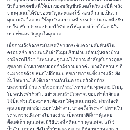
บิวตี้แกดเจ็ตชิ้นนี้ให้เป็นของขวัญชิ้นพิเศษในวันแม่ปีนี้ หลัง
จากคุณแม่ได้รับของขวัญและลองใช้ ตอนนี้กลายเป็นว่า
คุณแม่ติดใจมาก ใช้ทุกวันเลย บางที ระหว่างวัน ก็จะมีหยิบ
มาใช้ เรียกว่ายกสปามาไว้ที่บ้านให้คุณแม่ก็ว่าได้ค่ะ ดีใจ
มากที่ของขวัญถูกใจคุณแม่"
เมื่อถามถึงกิจกรรมโปรดที่ช่วยกระชับความสัมพันธ์ใน
ครอบครัว สาวแพนก็เล่าถึงมุมเรียบง่ายแต่อบอุ่นของบ้าน
จามิกรณ์ไว้ว่า "แพนและคุณแม่ให้ความสำคัญกับการดูแล
สุขภาพ บ้านเราชอบออกกำลังกายมากค่ะ บางทีหลาน ๆ ก็
จะมาจอยด้วย สนุกไปอีกแบบ สุขภาพกายแข็งแรงแล้ว ยัง
อิ่มใจเพราะได้ใช้เวลาร่วมกันในครอบครัวอีกด้วย
นอกจากนี้ บ้านเราก็จะชอบทำอะไรทานกัน ทุกคนจะมีเมนู
โปรดประจำตัวกัน อย่างแพนถ้ามีเวลาจะชอบทำน้ำผักผล
ไม้ปั่น ส่วนเรื่องอาหารต้องยกให้คุณแม่เลยค่ะ ฝากท้องที่
คุณแม่ทุกเช้าก่อนออกไปทำงาน บางครั้งก็จะพกไปทานใน
รถระหว่างเดินทางไปกองถ่าย เป็นรสชาติที่เราคุ้นเคย
ตั้งแต่เด็ก คุณแม่จะมีวิธีปรุงที่คลีนมาก คุณแม่จะไม่ใช้
น้ำมัน แต่หอมฟุ้งไปทั้งบ้าน อร่อยและดีต่อสุขภาพมาก ๆ