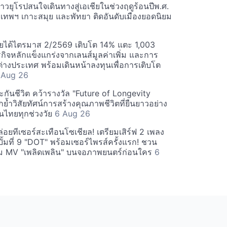
วยุโรปสนใจเดินทางสู่เอเชียในช่วงฤดูร้อนปีพ.ศ.
ุงเทพฯ เกาะสมุย และพัทยา ติดอันดับเมืองยอดนิยม
ยได้ไตรมาส 2/2569 เติบโต 14% แตะ 1,003
กิจหลักแข็งแกร่งจากเลนส์มูลค่าเพิ่ม และการ
างประเทศ พร้อมเดินหน้าลงทุนเพื่อการเติบโต
 Aug 26
กันชีวิต คว้ารางวัล "Future of Longevity
้ำวิสัยทัศน์การสร้างคุณภาพชีวิตที่ยืนยาวอย่าง
อคนไทยทุกช่วงวัย
6 Aug 26
อยทีเซอร์สะเทือนโซเชียล! เตรียมเสิร์ฟ 2 เพลง
ั้มที่ 9 "DOT" พร้อมเซอร์ไพรส์ครั้งแรก! ชวน
 MV "เพลิดเพลิน" บนจอภาพยนตร์ก่อนใคร
6