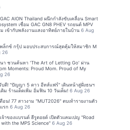
S
ะ GAC AION Thailand ผนึกกำลังขับเคลื่อน Smart
osystem เชื่อม GAC GN8 PHEV รถยนต์ MPV
ียม เข้ากับพลังงานแสงอาทิตย์ภายในบ้าน
6 Aug
ีเพล็กซ์ กรุ้ป มอบประสบการณ์สุดคุ้มให้สมาชิก M
g 26
ฒนา ชวนค้นหา 'The Art of Letting Go' ผ่าน
m Moments: Proud Mom. Proud of My
g 26
ดี! "ปัญญา 5 ดาว อีทส์แฟร์" เดินหน้าสู่ฝั่งธนฯ
ดิม ร้านเด็ดเพิ่ม อิ่มฟิน 10 วันเต็ม!
6 Aug 26
ทือน! 77 สาวงาม "MUT2026" ตบเท้ารายงานตัว
ันแรก
6 Aug 26
 เจ้าของแบรนด์ ฮีรูดอยด์ เปิดตัวแคมเปญ "Road
 with the MPS Science"
6 Aug 26