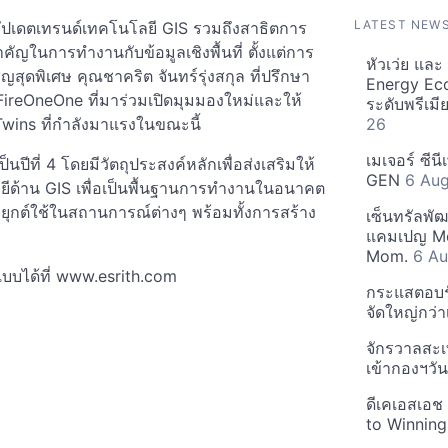
LATEST NEW
อัปเดตเทรนด์เทคโนโลยี GIS รวมถึงสาธิตการ
สำคัญในการทำงานกับข้อมูลเชิงพื้นที่ ตั้งแต่การ
หัวเว่ย แล
ุดพิเศษ คุณชาคริต จันทร์รุ่งสกุล ที่ปรึกษา
Energy Ec
ท FireOneOne ที่มาร่วมเปิดมุมมองใหม่และให้
ระดับพรีเม
Twins ที่กำลังมาแรงในขณะนี้
26
เมเจอร์ ซีน
นปีที่ 4 โดยมีวัตถุประสงค์หลักเพื่อส่งเสริมให้
GEN
6 Au
โลยีด้าน GIS เพื่อเป็นพื้นฐานการทำงานในอนาคต
ต์ใช้ในสถานการณ์ต่างๆ พร้อมทั้งการสร้าง
เซ็นทรัลพั
แคมเปญ Mo
Mom.
6 Au
แบบได้ที่ www.esrith.com
กระแสตอบรับ
จัดใหญ่กว่าเ
จักรวาลสะเ
เข้ากองฯว
ดีเคเอสเอช
to Winning