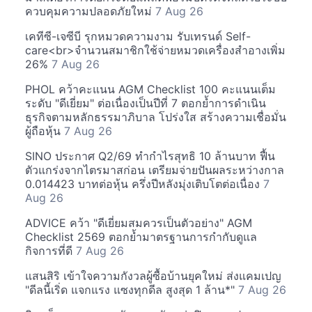
ควบคุมความปลอดภัยใหม่
7 Aug 26
เคทีซี-เจซีบี รุกหมวดความงาม รับเทรนด์ Self-
care<br>จำนวนสมาชิกใช้จ่ายหมวดเครื่องสำอางเพิ่ม
26%
7 Aug 26
PHOL คว้าคะแนน AGM Checklist 100 คะแนนเต็ม
ระดับ "ดีเยี่ยม" ต่อเนื่องเป็นปีที่ 7 ตอกย้ำการดำเนิน
ธุรกิจตามหลักธรรมาภิบาล โปร่งใส สร้างความเชื่อมั่น
ผู้ถือหุ้น
7 Aug 26
SINO ประกาศ Q2/69 ทำกำไรสุทธิ 10 ล้านบาท ฟื้น
ตัวแกร่งจากไตรมาสก่อน เตรียมจ่ายปันผลระหว่างกาล
0.014423 บาทต่อหุ้น ครึ่งปีหลังมุ่งเติบโตต่อเนื่อง
7
Aug 26
ADVICE คว้า "ดีเยี่ยมสมควรเป็นตัวอย่าง" AGM
Checklist 2569 ตอกย้ำมาตรฐานการกำกับดูแล
กิจการที่ดี
7 Aug 26
แสนสิริ เข้าใจความกังวลผู้ซื้อบ้านยุคใหม่ ส่งแคมเปญ
"ดีลนี้เริ่ด แจกแรง แซงทุกดีล สูงสุด 1 ล้าน*"
7 Aug 26