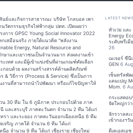
LATEST NEW
จสัมพันธ์และกิจการสาธารณะ บริษัท โกลบอล เพา
นวัตกรรมธุรกิจไฟฟ้ากลุ่ม ปตท. เปิดเผยว่า
หัวเว่ย แล
โครงการ GPSC Young Social Innovator 2022
Energy Ec
ลกเสมือนจริง ภายใต้แนวคิด "พลังงาน
ระดับพรีเม
tainable Energy, Natural Resource and
26
ศึกษาและเยาวชนเป็นจำนวนมาก ส่งผลงานเข้า
เมเจอร์ ซีน
ทศ และมีผู้เข้าแข่งขันที่ผ่านเกณฑ์คัดเลือก
GEN
6 Au
อบด้วย ผลงานสร้างสรรค์ด้านผลิตภัณฑ์
เซ็นทรัลพั
ร & วิธีการ (Process & Service) ซึ่งเป็นการ
แคมเปญ Mo
ชิ้นงานที่สามารถนำไปพัฒนา หรือแก้ไขปัญหาให้
Mom.
6 Au
กระแสตอบรับ
ำนวน 30 ทีม ใน 6 ภูมิภาค ประกอบไปด้วย ภาค
จัดใหญ่กว่าเ
ี และสระบุรี ภาคตะวันตก จำนวน 2 ทีม ได้แก่
จักรวาลสะเ
งเทรา และระยอง ภาคตะวันออกเฉียงเหนือ 6 ทีม
เข้ากองฯว
จริญ ภาคใต้ จำนวน 6 ทีม ได้แก่
อ จำนวน 9 ทีม ได้แก่ เชียงราย เชียงใหม่
ดีเคเอสเอช