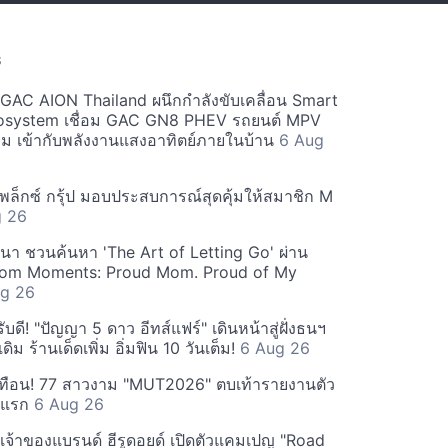
S
ะ GAC AION Thailand ผนึกกำลังขับเคลื่อน Smart
osystem เชื่อม GAC GN8 PHEV รถยนต์ MPV
ียม เข้ากับพลังงานแสงอาทิตย์ภายในบ้าน
6 Aug
ีเพล็กซ์ กรุ้ป มอบประสบการณ์สุดคุ้มให้สมาชิก M
g 26
ฒนา ชวนค้นหา 'The Art of Letting Go' ผ่าน
m Moments: Proud Mom. Proud of My
g 26
ดี! "ปัญญา 5 ดาว อีทส์แฟร์" เดินหน้าสู่ฝั่งธนฯ
ดิม ร้านเด็ดเพิ่ม อิ่มฟิน 10 วันเต็ม!
6 Aug 26
ทือน! 77 สาวงาม "MUT2026" ตบเท้ารายงานตัว
ันแรก
6 Aug 26
 เจ้าของแบรนด์ ฮีรูดอยด์ เปิดตัวแคมเปญ "Road