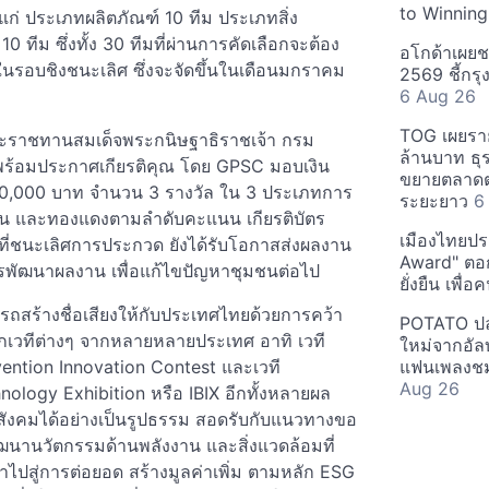
to Winning
่ ประเภทผลิตภัณฑ์ 10 ทีม ประเภทสิ่ง
ทีม ซึ่งทั้ง 30 ทีมที่ผ่านการคัดเลือกจะต้อง
อโกด้าเผยชา
ในรอบชิงชนะเลิศ ซึ่งจะจัดขึ้นในเดือนมกราคม
2569 ชี้กร
6 Aug 26
TOG เผยรา
พระราชทานสมเด็จพระกนิษฐาธิราชเจ้า กรม
ล้านบาท ธุร
ร้อมประกาศเกียรติคุณ โดย GPSC มอบเงิน
ขยายตลาดต่
0,000 บาท จำนวน 3 รางวัล ใน 3 ประเภทการ
ระยะยาว
6
 เงิน และทองแดงตามลำดับคะแนน เกียรติบัตร
เมืองไทยประ
ที่ชนะเลิศการประกวด ยังได้รับโอกาสส่งผลงาน
Award" ตอกย
รพัฒนาผลงาน เพื่อแก้ไขปัญหาชุมชนต่อไป
ยั่งยืน เพื่
สร้างชื่อเสียงให้กับประเทศไทยด้วยการคว้า
POTATO ปล่
กเวทีต่างๆ จากหลายหลายประเทศ อาทิ เวที
ใหม่จากอัลบ
nvention Innovation Contest และเวที
แฟนเพลงชม
Aug 26
hnology Exhibition หรือ IBIX อีกทั้งหลายผล
บสังคมได้อย่างเป็นรูปธรรม สอดรับกับแนวทางขอ
รพัฒนานวัตกรรมด้านพลังงาน และสิ่งแวดล้อมที่
ไปสู่การต่อยอด สร้างมูลค่าเพิ่ม ตามหลัก ESG