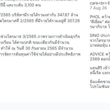
care<br>จำ
ปีนี้ แตะระดับ 3,100 คน
7 Aug 26
565 บริษัทฯมีรายได้รวมเท่ากับ 347.87 ล้าน
PHOL คว้า
ดไตรมาสที่ 2/2565 ที่มีรายได้รวมอยู่ที่ 307.26
"ดีเยี่ยม" ต
รมาภิบาล โป
SINO ประกา
งจากในช่วงไตรมาส 3/2565 ภาพรวมการดำเนินธุรกิจ
จากไตรมาสก
รงเรียน ได้ตามปกติ ขณะเดียวกันมีจำนวน
บาทต่อหุ้น ค
น ทำให้ ณ วันที่ 30 กันยายน 2565 มีจำนวน
รจัดการต้นทุนค่าใช้จ่ายได้อย่างมีประสิทธิภาพ
ADVICE คว้
2569 ตอกย้
แสนสิริ เข้
ลนี้เริ่ด แ
อิมแพ็คชว
โปรโมชันจ