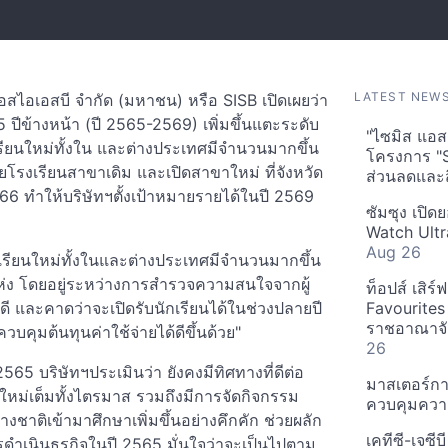
LATEST NEW
อสไอเอสบี จำกัด (มหาชน) หรือ SISB เปิดเผยว่า
 ปีข้างหน้า (ปี 2565-2569) เพิ่มขึ้นแตะระดับ
"ไซมิส แอสเ
ียนใหม่ทั้งใน และต่างประเทศมีจำนวนมากขึ้น
โครงการ "
ยโรงเรียนสาขาเดิม และเปิดสาขาใหม่ ที่จังหวัด
ส่วนลดและส
566 ทำให้บริษัทฯตั้งเป้าหมายรายได้ในปี 2569
ซัมซุง เปิด
Watch Ultr
Aug 26
ักเรียนใหม่ทั้งในและต่างประเทศมีจำนวนมากขึ้น
แห่ง โดยอยู่ระหว่างการสำรวจความสนใจจากผู้
ท็อปส์ เสิร
ี และคาดว่าจะเปิดรับนักเรียนได้ในช่วงปลายปี
Favourites
ราชอาณาจักร
บคุมต้นทุนค่าใช้จ่ายได้ดีขึ้นด้วย"
26
 บริษัทฯประเมินว่า ยังคงมีทิศทางที่ดีต่อ
มาสเตอร์กา
าใหม่เต็มทั้งไตรมาส รวมถึงมีการจัดกิจกรรม
ควบคุมควา
ชาติเข้ามาศึกษาเพิ่มขึ้นอย่างคึกคัก ช่วยผลัก
เคทีซี-เจซี
รดำเนินธุรกิจในปี 2565 มั่นใจว่าจะเป็นไปตาม