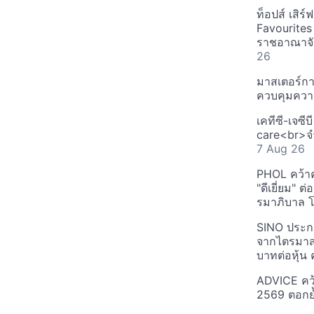
ท็อปส์ เสิร
Favourites
ราชอาณาจักร
26
มาสเตอร์กา
ควบคุมควา
เคทีซี-เจซี
care<br>จำ
7 Aug 26
PHOL คว้า
"ดีเยี่ยม" ต
รมาภิบาล โป
SINO ประกา
จากไตรมาสก
บาทต่อหุ้น ค
ADVICE คว้
2569 ตอกย้