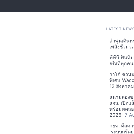
LATEST NEW
ลำพูนเดินหน
เพลิงชีวมว
ทีทีบี ฟินทิ
จริงที่ทุกค
วาโก้ ชวน
พิเศษ Waco
12 สิงหาค
สนามลองของ
สจล. เปิดแ
พร้อมทดลอ
2026"
7 A
กยท. ดีลคว
'ระบบกรีดย