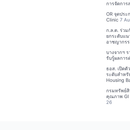
การจัดการ
OR จุดประก
Clinic
7 Au
ก.ล.ต. ร่วมก
ยกระดับแนว
อาชญากรร
บางจากฯ รา
รับรู้ผลกา
ธอส. เปิดต
ระดับสำหร
Housing B
กรมทรัพย์
คุณภาพ GI 
26