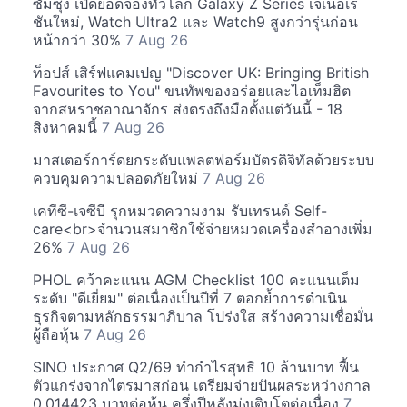
ซัมซุง เปิดยอดจองทั่วโลก Galaxy Z Series เจเนอเร
ชันใหม่, Watch Ultra2 และ Watch9 สูงกว่ารุ่นก่อน
หน้ากว่า 30%
7 Aug 26
ท็อปส์ เสิร์ฟแคมเปญ "Discover UK: Bringing British
Favourites to You" ขนทัพของอร่อยและไอเท็มฮิต
จากสหราชอาณาจักร ส่งตรงถึงมือตั้งแต่วันนี้ - 18
สิงหาคมนี้
7 Aug 26
มาสเตอร์การ์ดยกระดับแพลตฟอร์มบัตรดิจิทัลด้วยระบบ
ควบคุมความปลอดภัยใหม่
7 Aug 26
เคทีซี-เจซีบี รุกหมวดความงาม รับเทรนด์ Self-
care<br>จำนวนสมาชิกใช้จ่ายหมวดเครื่องสำอางเพิ่ม
26%
7 Aug 26
PHOL คว้าคะแนน AGM Checklist 100 คะแนนเต็ม
ระดับ "ดีเยี่ยม" ต่อเนื่องเป็นปีที่ 7 ตอกย้ำการดำเนิน
ธุรกิจตามหลักธรรมาภิบาล โปร่งใส สร้างความเชื่อมั่น
ผู้ถือหุ้น
7 Aug 26
SINO ประกาศ Q2/69 ทำกำไรสุทธิ 10 ล้านบาท ฟื้น
ตัวแกร่งจากไตรมาสก่อน เตรียมจ่ายปันผลระหว่างกาล
0.014423 บาทต่อหุ้น ครึ่งปีหลังมุ่งเติบโตต่อเนื่อง
7