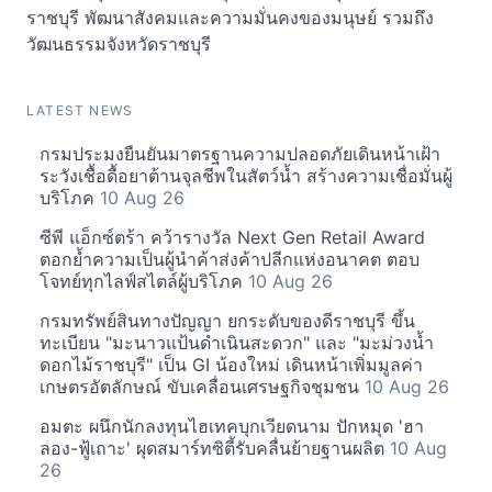
ราชบุรี พัฒนาสังคมและความมั่นคงของมนุษย์ รวมถึง
วัฒนธรรมจังหวัดราชบุรี
LATEST NEWS
กรมประมงยืนยันมาตรฐานความปลอดภัยเดินหน้าเฝ้า
ระวังเชื้อดื้อยาต้านจุลชีพในสัตว์น้ำ สร้างความเชื่อมั่นผู้
บริโภค
10 Aug 26
ซีพี แอ็กซ์ตร้า คว้ารางวัล Next Gen Retail Award
ตอกย้ำความเป็นผู้นำค้าส่งค้าปลีกแห่งอนาคต ตอบ
โจทย์ทุกไลฟ์สไตล์ผู้บริโภค
10 Aug 26
กรมทรัพย์สินทางปัญญา ยกระดับของดีราชบุรี ขึ้น
ทะเบียน "มะนาวแป้นดำเนินสะดวก" และ "มะม่วงน้ำ
ดอกไม้ราชบุรี" เป็น GI น้องใหม่ เดินหน้าเพิ่มมูลค่า
เกษตรอัตลักษณ์ ขับเคลื่อนเศรษฐกิจชุมชน
10 Aug 26
อมตะ ผนึกนักลงทุนไฮเทคบุกเวียดนาม ปักหมุด 'ฮา
ลอง-ฟู้เถาะ' ผุดสมาร์ทซิตี้รับคลื่นย้ายฐานผลิต
10 Aug
26