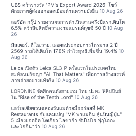
UBS คว้ารางวัล 'PM's Export Award 2026' โชว์
ศักยภาพผู้ส่งออกยอดเยี่ยมด้านความยั่งยืน
10 Aug 26
ลอรีอัล กรุ๊ป รายงานผลการดำเนินงานครึ่งปีแรกเติบโต
6.5% คว้าลิขสิทธิ์ความงามแบรนด์กุชชี่ 50 ปี
10 Aug
26
มิสเตอร์. ดี.ไอ.วาย. เผยผลประกอบการไตรมาส 2 ปี
2569 รายได้เติบโต 17.8% กำไรสุทธิเพิ่มขึ้น 19.4%
10
Aug 26
Leica เปิดตัว Leica SL3-P ครั้งแรกในประเทศไทย
สะท้อนปรัชญา "All That Matters" เพื่อการสร้างสรรค์
ภาพถ่ายอย่างแท้จริง
10 Aug 26
LORDNINE จัดศึกคนดังสายเกม ไทย ปะทะ ฟิลิปปินส์
ใน "Rise of the Tenth Lord"
10 Aug 26
แอร์เอเชียชวนฉลองวันแม่ด้วยมื้ออร่อยที่ MK
Restaurants กับแคมเปญ "MK พาแม่กิน ลุ้นบินญี่ปุ่น"
5 เมืองยอดฮิต โตเกียว โอซาก้า ซัปโปโร ฟุกุโอกะ
และโอกินาว่า
10 Aug 26