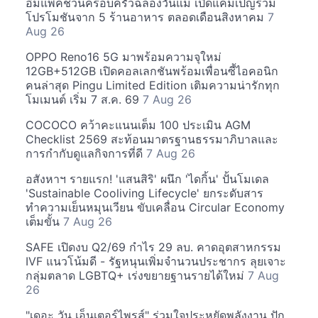
อิมแพ็คชวนครอบครัวฉลองวันแม่ เปิดแคมเปญรวม
โปรโมชันจาก 5 ร้านอาหาร ตลอดเดือนสิงหาคม
7
Aug 26
OPPO Reno16 5G มาพร้อมความจุใหม่
12GB+512GB เปิดคอลเลกชันพร้อมเพื่อนซี้ไอคอนิก
คนล่าสุด Pingu Limited Edition เติมความน่ารักทุก
โมเมนต์ เริ่ม 7 ส.ค. 69
7 Aug 26
COCOCO คว้าคะแนนเต็ม 100 ประเมิน AGM
Checklist 2569 สะท้อนมาตรฐานธรรมาภิบาลและ
การกำกับดูแลกิจการที่ดี
7 Aug 26
อสังหาฯ รายแรก! 'แสนสิริ' ผนึก 'ไดกิ้น' ปั้นโมเดล
'Sustainable Cooliving Lifecycle' ยกระดับสาร
ทำความเย็นหมุนเวียน ขับเคลื่อน Circular Economy
เต็มขั้น
7 Aug 26
SAFE เปิดงบ Q2/69 กำไร 29 ลบ. คาดอุตสาหกรรม
IVF แนวโน้มดี - รัฐหนุนเพิ่มจำนวนประชากร ลุยเจาะ
กลุ่มตลาด LGBTQ+ เร่งขยายฐานรายได้ใหม่
7 Aug
26
"เดอะ วัน เอ็นเตอร์ไพรส์" ร่วมใจประหยัดพลังงาน ปัก