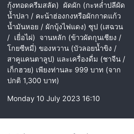
กุ้งทอดครีมสลัด) ผัดผัก (กะหล่ำปลีผัด
น้ำปลา / คะน้าฮ่องกงหรือผักกาดแก้ว
น้ำมันหอย / ผักบุ้งไฟแดง) ซุป (เสฉวน
/ เยื่อไผ่) จานหลัก (ข้าวผัดกุนเชียง /
โกยซีหมี่) ของหวาน (บัวลอยน้ำขิง /
สาคูแคนตาลูป) และเครื่องดื่ม (ชาจีน /
เก็กฮวย) เพียงท่านละ 999 บาท (จาก
ปกติ 1,300 บาท)
Monday 10 July 2023 16:10