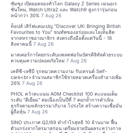
ซัมซุง เปิดยอดจองทั่วโลก Galaxy Z Series เจเนอเร
ชันใหม่, Watch Ultra2 และ Watch9 สูงกว่ารุ่นก่อน
หน้ากว่า 30%
7 Aug 26
ท็อปส์ เสิร์ฟแคมเปญ "Discover UK: Bringing British
Favourites to You" ขนทัพของอร่อยและไอเท็มฮิต
จากสหราชอาณาจักร ส่งตรงถึงมือตั้งแต่วันนี้ - 18
สิงหาคมนี้
7 Aug 26
มาสเตอร์การ์ดยกระดับแพลตฟอร์มบัตรดิจิทัลด้วยระบบ
ควบคุมความปลอดภัยใหม่
7 Aug 26
เคทีซี-เจซีบี รุกหมวดความงาม รับเทรนด์ Self-
care<br>จำนวนสมาชิกใช้จ่ายหมวดเครื่องสำอางเพิ่ม
26%
7 Aug 26
PHOL คว้าคะแนน AGM Checklist 100 คะแนนเต็ม
ระดับ "ดีเยี่ยม" ต่อเนื่องเป็นปีที่ 7 ตอกย้ำการดำเนิน
ธุรกิจตามหลักธรรมาภิบาล โปร่งใส สร้างความเชื่อมั่น
ผู้ถือหุ้น
7 Aug 26
SINO ประกาศ Q2/69 ทำกำไรสุทธิ 10 ล้านบาท ฟื้น
ตัวแกร่งจากไตรมาสก่อน เตรียมจ่ายปันผลระหว่างกาล