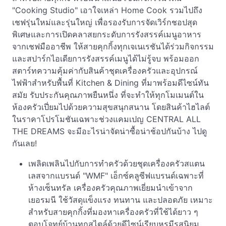
"Cooking Studio" เอาใจเหล่า Home Cook รวมไปถึง
เชฟรุ่นใหม่และรุ่นใหญ่ เพื่อรองรับการจัดเวิร์กชอปสุด
พิเศษและการเปิดคลาสยกระดับการรังสรรค์เมนูอาหาร
จากเชฟมืออาชีพ ให้สายคุกกิ้งทุกเจเนเรชันได้ร่วมกิจกรรม
และสปาร์กไอเดียการรังสรรค์เมนูได้ไม่รู้จบ พร้อมออก
สตาร์ทความคุ้มค่ากับสินค้าชุดเครื่องครัวและอุปกรณ์
ไฟฟ้าสำหรับพื้นที่ Kitchen & Dining ที่มาพร้อมดีไซน์ทัน
สมัย รับประกันคุณภาพยืนหนึ่ง ที่จะทำให้ทุกโมเมนต์ใน
ห้องครัวเปี่ยมไปด้วยความสุขสนุกสนาน โดยสินค้าไฮไลต์
ในราคาโปรโมชันเฉพาะช่วงแคมเปญ CENTRAL ALL
THE DREAMS จะมีอะไรน่าจัดน่าซื้อน่าช้อปกันบ้าง ไปดู
กันเลย!
เพลิดเพลินไปกับการทำครัวด้วยชุดเครื่องครัวสแตน
เลสจากแบรนด์ "WMF" เอ็กซ์คลูซีฟแบรนด์เฉพาะที่
ห้างเซ็นทรัล เครื่องครัวคุณภาพเยี่ยมนำเข้าจาก
เยอรมนี ใช้วัสดุแข็งแรง ทนทาน และปลอดภัย เหมาะ
สำหรับสายคุกกิ้งที่มองหาเครื่องครัวที่ใช้ได้ยาว ๆ
ตอบโจทย์บ้านทุกสไตล์ด้วยดีไซน์เรียบหรูมีรสนิยม