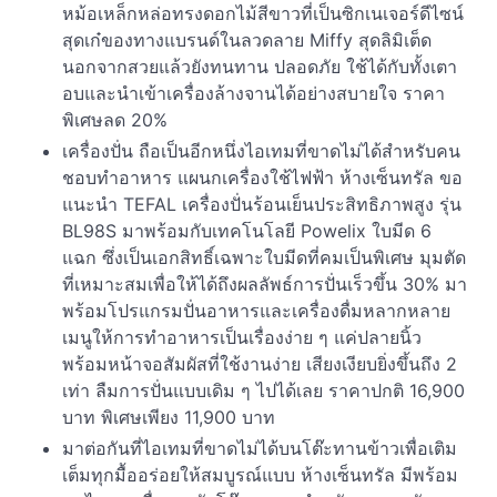
หม้อเหล็กหล่อทรงดอกไม้สีขาวที่เป็นซิกเนเจอร์ดีไซน์
สุดเก๋ของทางแบรนด์ในลวดลาย Miffy สุดลิมิเต็ด
นอกจากสวยแล้วยังทนทาน ปลอดภัย ใช้ได้กับทั้งเตา
อบและนำเข้าเครื่องล้างจานได้อย่างสบายใจ ราคา
พิเศษลด 20%
เครื่องปั่น ถือเป็นอีกหนึ่งไอเทมที่ขาดไม่ได้สำหรับคน
ชอบทำอาหาร แผนกเครื่องใช้ไฟฟ้า ห้างเซ็นทรัล ขอ
แนะนำ TEFAL เครื่องปั่นร้อนเย็นประสิทธิภาพสูง รุ่น
BL98S มาพร้อมกับเทคโนโลยี Powelix ใบมีด 6
แฉก ซึ่งเป็นเอกสิทธิ์เฉพาะใบมีดที่คมเป็นพิเศษ มุมตัด
ที่เหมาะสมเพื่อให้ได้ถึงผลลัพธ์การปั่นเร็วขึ้น 30% มา
พร้อมโปรแกรมปั่นอาหารและเครื่องดื่มหลากหลาย
เมนูให้การทำอาหารเป็นเรื่องง่าย ๆ แค่ปลายนิ้ว
พร้อมหน้าจอสัมผัสที่ใช้งานง่าย เสียงเงียบยิ่งขึ้นถึง 2
เท่า ลืมการปั่นแบบเดิม ๆ ไปได้เลย ราคาปกติ 16,900
บาท พิเศษเพียง 11,900 บาท
มาต่อกันที่ไอเทมที่ขาดไม่ได้บนโต๊ะทานข้าวเพื่อเติม
เต็มทุกมื้ออร่อยให้สมบูรณ์แบบ ห้างเซ็นทรัล มีพร้อม