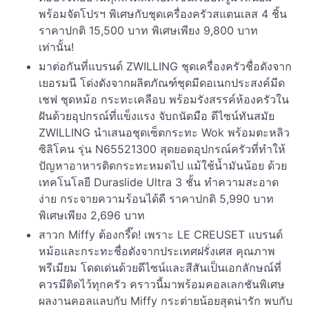
พร้อมจัดโปรฯ พิเศษกับชุดเครื่องครัวสแตนเลส 4 ชิ้น
ราคาปกติ 15,500 บาท พิเศษเพียง 9,800 บาท
เท่านั้น!
มาต่อกันที่แบรนด์ ZWILLING ชุดเครื่องครัวชื่อดังจาก
เยอรมนี โด่งดังจากผลิตภัณฑ์ชุดมีดอเนกประสงค์มีด
เชฟ ชุดหม้อ กระทะเคลือบ พร้อมรังสรรค์ห้องครัวใน
ฝันด้วยอุปกรณ์ที่แข็งแรง จับถนัดมือ ดีไซน์ทันสมัย
ZWILLING นำเสนอชุดเซ็ตกระทะ Wok พร้อมตะหลิว
ซิลิโคน รุ่น N65521300 สุดยอดอุปกรณ์ครัวที่ทำให้
ปัญหาอาหารติดกระทะหมดไป แม้ใช้น้ำมันน้อย ด้วย
เทคโนโลยี Duraslide Ultra 3 ชั้น ทำความสะอาด
ง่าย กระจายความร้อนได้ดี ราคาปกติ 5,990 บาท
พิเศษเพียง 2,696 บาท
สาวก Miffy ต้องกรี๊ด! เพราะ LE CREUSET แบรนด์
หม้อและกระทะชื่อดังจากประเทศฝรั่งเศส คุณภาพ
พรีเมียม โดดเด่นด้วยดีไซน์และสีสันเป็นเอกลักษณ์ที่
ควรมีติดไว้ทุกครัว คราวนี้มาพร้อมคอลเลกชันพิเศษ
ผลงานคอลแลบกับ Miffy กระต่ายน้อยสุดน่ารัก พบกับ