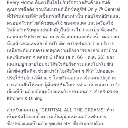
Every Home ตื่นตาตื่นใจไปกับจักรวาลสินค้าแบรนด์
คุณภาพชื่อดัง รวมถึงแบรนด์เอ็กซ์คลูซีฟ Only @ Central
ที่มีจำหน่ายที่ห้างเซ็นทรัลที่เดียวเท่านั้น ตอบโจทย์บ้านและ
ครอบครัวทุกไซส์ด้วยของใช้ ของตกแต่ง และเครื่องใช้
ไฟฟ้าสำหรับทุกสเปซสำคัญในบ้าน ไม่ว่าจะเป็น ห้องครัว
และห้องรับประทานอาหาร ห้องนอนและห้องน้ำ ตลอดจน
ห้องนั่งเล่นและห้องสำหรับเด็ก ครบครันกว่าด้วยบริการ
เหนือระดับแบบครบจบทุกความต้องการของสายแต่งบ้าน
และพิเศษสุด ๆ ตลอด 3 เดือน (ส.ค. 66 - ต.ค. 66) ของ
แคมเปญฯ สายโฮมจะได้จุใจกับกิจกรรมและโปรโมชัน
เอ็กซ์คลูซีฟที่จะช่วยสปาร์กไอเดียใหม่ ๆ ที่นำไปต่อยอด
ปรับใช้กับบ้านได้ง่าย ๆ โดยเริ่มออกสตาร์ตแคมเปญด้วย
การสานฝันให้เหล่าผู้มีแพชชั่นในการทำอาหารและการจัด
เลี้ยงที่บ้านด้วยดีลสุดว้าวและกิจกรรมสนุก ๆ สำหรับสเปซ
Kitchen & Dining
สำหรับแคมเปญ "CENTRAL ALL THE DREAMS" ห้าง
เซ็นทรัลได้ตอกย้ำความเป็นผู้นำแห่งเดสติเนชันการ
ช้อปของแต่งบ้านด้วยจุดแข็ง '4E' ซึ่งประกอบด้วย…