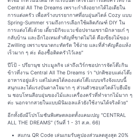
ดีใจมากที่วันนี้ได้มาหาแรงบันดาลใจในการแต่งครัวที่งาน
Central All The Dreams เพราะกำลังอยากได้ไอเดียใน
การแต่งครัว เพื่อสร้างบรรยากาศที่อบอุ่นสไตล์ Cozy แบบ
Spring-Summer รวมถึงการเลือกใช้ผลิตภัณฑ์ DIY ใน
การแต่งโต๊ะด้วย เดี๋ยวมิกิจะแวะช้อปจานเซรามิกลายเก๋ ๆ
กลับบ้าน และอีกไอเทมสำคัญที่ขาดไม่ได้ คือเขียงไม้ของ
Zwilling เพราะขนาดกะทัดรัด ใช้ง่าย และที่สำคัญคือแห้ง
เร็วมาก ๆ ค่ะ ต้องซื้อติดครัวไว้เลย"
ปีโป้ - ปรียานุช ประมูลกิจ เล่าถึงเวิร์กชอปการจัดโต๊ะกิน
ข้าวที่งาน Central All The Dreams ว่า "ปกติชอบแต่งโต๊ะ
อาหารอยู่แล้ว แต่ไม่เคยได้ลองแต่งโต๊ะแบบจริงจังแบบนี้
สนุกและได้แรงบันดาลใจมาก ๆ ส่วนตัวชอบสไตล์โบฮีเมีย
น ชอบโทนสีอบอุ่นของไม้และเครื่องครัวที่ทำจากไม้มาก ๆ
ค่ะ นอกจากสวยในแบบมินิมอลแล้วยังใช้งานได้จริงด้วย"
อีกทั้งยังมีโปรโมชันพิเศษตลอดทั้งแคมเปญ "CENTRAL
ALL THE DREAMS" (วันที่ 1 - 31 ส.ค. 66)
สแกน QR Code เล่นเกมรับคูปองส่วนลดสูงสุด 20%