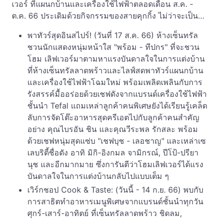
เวอร์ ที่แผนกบ้านและเครื่องใช้ไฟฟ้าตลอดเดือน ส.ค. -
ต.ค. 66 ประเดิมด้วยกิจกรรมของสายคุกกิ้ง ไม่ว่าจะเป็น…
พาทัวร์สุดอินสไปร์! (วันที่ 17 ส.ค. 66) ห้างเซ็นทรัล
ชวนนักแสดงหนุ่มหน้าใส "พร้อม - ทีปกร" ที่จะชวน
โฮม เลิฟเวอร์มาตามหาแรงบันดาลใจในการแต่งบ้าน
ที่ห้างเซ็นทรัลลาดพร้าวและไลฟ์สดพาทัวร์แผนกบ้าน
และเครื่องใช้ไฟฟ้าโฉมใหม่ พร้อมเพลิดเพลินกับการ
รังสรรค์มื้ออร่อยด้วยเชฟดังจากแบรนด์เครื่องใช้ไฟฟ้า
ชั้นนำ Tefal แถมเหล่าลูกค้าคนพิเศษยังได้เรียนรู้เคล็ด
ลับการจัดโต๊ะอาหารสุดครีเอตไปกับลูกค้าคนสำคัญ
อย่าง คุณไบรอัน ชิน และคุณวีระพล รักสละ พร้อม
ด้วยเชฟหนุ่มสุดแซ่บ "เชฟบุช - เลอชาญ" และเหล่าเซ
เลบริตี้ชื่อดัง อาทิ มิกิ-อิงกมล จามิกรณ์, ปีโป้-ปรียา
นุช และอีกมากมาย ซึ่งการันตีว่าโฮมเลิฟเวอร์ได้แรง
บันดาลใจในการแต่งบ้านกลับไปแบบเต็ม ๆ
เวิร์กชอป Cook & Taste: (วันนี้ - 14 ก.ย. 66) พบกับ
การสาธิตทำอาหารเมนูพิเศษจากแบรนด์ชั้นนำทุกวัน
ศุกร์-เสาร์-อาทิตย์ ที่เซ็นทรัลลาดพร้าว ชิดลม,