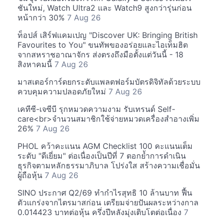
ชันใหม่, Watch Ultra2 และ Watch9 สูงกว่ารุ่นก่อน
หน้ากว่า 30%
7 Aug 26
ท็อปส์ เสิร์ฟแคมเปญ "Discover UK: Bringing British
Favourites to You" ขนทัพของอร่อยและไอเท็มฮิต
จากสหราชอาณาจักร ส่งตรงถึงมือตั้งแต่วันนี้ - 18
สิงหาคมนี้
7 Aug 26
มาสเตอร์การ์ดยกระดับแพลตฟอร์มบัตรดิจิทัลด้วยระบบ
ควบคุมความปลอดภัยใหม่
7 Aug 26
เคทีซี-เจซีบี รุกหมวดความงาม รับเทรนด์ Self-
care<br>จำนวนสมาชิกใช้จ่ายหมวดเครื่องสำอางเพิ่ม
26%
7 Aug 26
PHOL คว้าคะแนน AGM Checklist 100 คะแนนเต็ม
ระดับ "ดีเยี่ยม" ต่อเนื่องเป็นปีที่ 7 ตอกย้ำการดำเนิน
ธุรกิจตามหลักธรรมาภิบาล โปร่งใส สร้างความเชื่อมั่น
ผู้ถือหุ้น
7 Aug 26
SINO ประกาศ Q2/69 ทำกำไรสุทธิ 10 ล้านบาท ฟื้น
ตัวแกร่งจากไตรมาสก่อน เตรียมจ่ายปันผลระหว่างกาล
0.014423 บาทต่อหุ้น ครึ่งปีหลังมุ่งเติบโตต่อเนื่อง
7