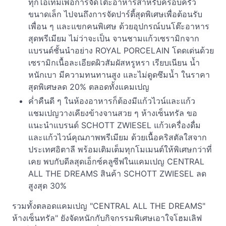
ทุกไอเทมเพื่อการจัดโต๊ะอาหารสำหรับครอบครัว
ขนาดเล็ก ไปจนถึงการจัดปาร์ตี้สุดพิเศษเพื่อต้อนรับ
เพื่อน ๆ และแขกคนพิเศษ ด้วยอุปกรณ์บนโต๊ะอาหาร
สุดพรีเมียม ไม่ว่าจะเป็น จานชามแก้วเซรามิกจาก
แบรนด์ชั้นนำอย่าง ROYAL PORCELAIN โดดเด่นด้วย
เซรามิกเนื้อละเอียดผิวสัมผัสหรูหรา เรียบเนียน น้ำ
หนักเบา มีความทนทานสูง และไม่ดูดซึมน้ำ ในราคา
สุดพิเศษลด 20% ตลอดทั้งแคมเปญ
ค่ำคืนดี ๆ ในห้องอาหารก็ต้องมีแก้วไวน์และแก้ว
แชมเปญวางเคียงข้างจานสวย ๆ ห้างเซ็นทรัล ขอ
แนะนำแบรนด์ SCHOTT ZWIESEL แก้วเครื่องดื่ม
และแก้วไวน์คุณภาพพรีเมียม ด้วยเนื้อคริสตัลใสจาก
ประเทศอิตาลี พร้อมเติมเต็มทุกโมเมนต์ให้พิเศษกว่าที่
เคย พบกับดีลสุดเอ็กซ์คลูซีฟในแคมเปญ CENTRAL
ALL THE DREAMS สินค้า SCHOTT ZWIESEL ลด
สูงสุด 30%
รวมทั้งตลอดแคมเปญ "CENTRAL ALL THE DREAMS"
ห้างเซ็นทรัล" ยังจัดหนักกับกิจกรรมพิเศษเอาใจโฮมเลิฟ