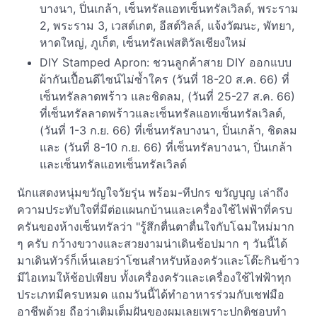
บางนา, ปิ่นเกล้า, เซ็นทรัลแอทเซ็นทรัลเวิลด์, พระราม
2, พระราม 3, เวสต์เกต, อีสต์วิลล์, แจ้งวัฒนะ, พัทยา,
หาดใหญ่, ภูเก็ต, เซ็นทรัลเฟสติวัลเชียงใหม่
DIY Stamped Apron: ชวนลูกค้าสาย DIY ออกแบบ
ผ้ากันเปื้อนดีไซน์ไม่ซ้ำใคร (วันที่ 18-20 ส.ค. 66) ที่
เซ็นทรัลลาดพร้าว และชิดลม, (วันที่ 25-27 ส.ค. 66)
ที่เซ็นทรัลลาดพร้าวและเซ็นทรัลแอทเซ็นทรัลเวิลด์,
(วันที่ 1-3 ก.ย. 66) ที่เซ็นทรัลบางนา, ปิ่นเกล้า, ชิดลม
และ (วันที่ 8-10 ก.ย. 66) ที่เซ็นทรัลบางนา, ปิ่นเกล้า
และเซ็นทรัลแอทเซ็นทรัลเวิลด์
นักแสดงหนุ่มขวัญใจวัยรุ่น พร้อม-ทีปกร ขวัญบุญ เล่าถึง
ความประทับใจที่มีต่อแผนกบ้านและเครื่องใช้ไฟฟ้าที่ครบ
ครันของห้างเซ็นทรัลว่า "รู้สึกตื่นตาตื่นใจกับโฉมใหม่มาก
ๆ ครับ กว้างขวางและสวยงามน่าเดินช้อปมาก ๆ วันนี้ได้
มาเดินทัวร์ก็เห็นเลยว่าโซนสำหรับห้องครัวและโต๊ะกินข้าว
มีไอเทมให้ช้อปเพียบ ทั้งเครื่องครัวและเครื่องใช้ไฟฟ้าทุก
ประเภทมีครบหมด แถมวันนี้ได้ทำอาหารร่วมกับเชฟมือ
อาชีพด้วย ถือว่าเติมเต็มฝันของผมเลยเพราะปกติชอบทำ