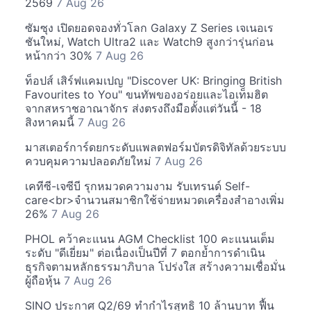
2569
7 Aug 26
ซัมซุง เปิดยอดจองทั่วโลก Galaxy Z Series เจเนอเร
ชันใหม่, Watch Ultra2 และ Watch9 สูงกว่ารุ่นก่อน
หน้ากว่า 30%
7 Aug 26
ท็อปส์ เสิร์ฟแคมเปญ "Discover UK: Bringing British
Favourites to You" ขนทัพของอร่อยและไอเท็มฮิต
จากสหราชอาณาจักร ส่งตรงถึงมือตั้งแต่วันนี้ - 18
สิงหาคมนี้
7 Aug 26
มาสเตอร์การ์ดยกระดับแพลตฟอร์มบัตรดิจิทัลด้วยระบบ
ควบคุมความปลอดภัยใหม่
7 Aug 26
เคทีซี-เจซีบี รุกหมวดความงาม รับเทรนด์ Self-
care<br>จำนวนสมาชิกใช้จ่ายหมวดเครื่องสำอางเพิ่ม
26%
7 Aug 26
PHOL คว้าคะแนน AGM Checklist 100 คะแนนเต็ม
ระดับ "ดีเยี่ยม" ต่อเนื่องเป็นปีที่ 7 ตอกย้ำการดำเนิน
ธุรกิจตามหลักธรรมาภิบาล โปร่งใส สร้างความเชื่อมั่น
ผู้ถือหุ้น
7 Aug 26
SINO ประกาศ Q2/69 ทำกำไรสุทธิ 10 ล้านบาท ฟื้น