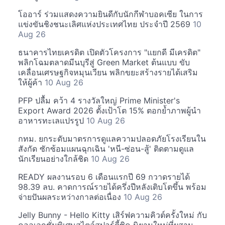
โออาร์ ร่วมแสดงความยินดีกับนักกีฬาบอคเซีย ในการ
แข่งขันชิงชนะเลิศแห่งประเทศไทย ประจำปี 2569
10
Aug 26
ธนาคารไทยเครดิต เปิดตัวโครงการ "แยกดี มีเครดิต"
พลิกโฉมตลาดมีนบุรีสู่ Green Market ต้นแบบ ขับ
เคลื่อนเศรษฐกิจหมุนเวียน พลิกขยะสร้างรายได้เสริม
ให้ผู้ค้า
10 Aug 26
PFP ปลื้ม คว้า 4 รางวัลใหญ่ Prime Minister's
Export Award 2026 ตั้งเป้าโต 15% ตอกย้ำภาพผู้นำ
อาหารทะเลแปรรูป
10 Aug 26
กทม. ยกระดับมาตรการดูแลความปลอดภัยโรงเรียนใน
สังกัด ซักซ้อมแผนฉุกเฉิน 'หนี-ซ่อน-สู้' ติดตามดูแล
นักเรียนอย่างใกล้ชิด
10 Aug 26
READY ผลงานรอบ 6 เดือนแรกปี 69 กวาดรายได้
98.39 ลบ. คาดการณ์รายได้ครึ่งปีหลังเติบโตขึ้น พร้อม
จ่ายปันผลระหว่างกาลต่อเนื่อง
10 Aug 26
Jelly Bunny - Hello Kitty เสิร์ฟความคิวต์ครั้งใหม่ กับ