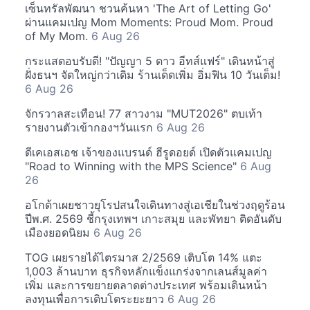
เซ็นทรัลพัฒนา ชวนค้นหา 'The Art of Letting Go'
ผ่านแคมเปญ Mom Moments: Proud Mom. Proud
of My Mom.
6 Aug 26
กระแสตอบรับดี! "ปัญญา 5 ดาว อีทส์แฟร์" เดินหน้าสู่
ฝั่งธนฯ จัดใหญ่กว่าเดิม ร้านเด็ดเพิ่ม อิ่มฟิน 10 วันเต็ม!
6 Aug 26
จักรวาลสะเทือน! 77 สาวงาม "MUT2026" ตบเท้า
รายงานตัวเข้ากองฯวันแรก
6 Aug 26
ดีเคเอสเอช เจ้าของแบรนด์ ฮีรูดอยด์ เปิดตัวแคมเปญ
"Road to Winning with the MPS Science"
6 Aug
26
อโกด้าเผยชาวยุโรปสนใจเดินทางสู่เอเชียในช่วงฤดูร้อน
ปีพ.ศ. 2569 ชี้กรุงเทพฯ เกาะสมุย และพัทยา ติดอันดับ
เมืองยอดนิยม
6 Aug 26
TOG เผยรายได้ไตรมาส 2/2569 เติบโต 14% แตะ
1,003 ล้านบาท ธุรกิจหลักแข็งแกร่งจากเลนส์มูลค่า
เพิ่ม และการขยายตลาดต่างประเทศ พร้อมเดินหน้า
ลงทุนเพื่อการเติบโตระยะยาว
6 Aug 26