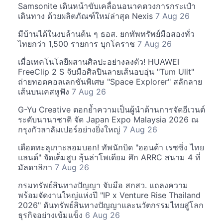
Samsonite เดินหน้าขับเคลื่อนอนาคตวงการกระเป๋า
เดินทาง ด้วยผลิตภัณฑ์ใหม่ล่าสุด Nexis
7 Aug 26
มีบ้านได้ในงบล้านต้น ๆ ธอส. ยกทัพทรัพย์มือสองทั่ว
ไทยกว่า 1,500 รายการ บุกโคราช
7 Aug 26
เมื่อเทคโนโลยีผสานศิลปะอย่างลงตัว! HUAWEI
FreeClip 2 S จับมือศิลปินลายเส้นอบอุ่น "Tum Ulit"
ถ่ายทอดคอลเลกชันพิเศษ "Space Explorer" สลักลาย
เส้นบนเคสหูฟัง
7 Aug 26
G-Yu Creative ตอกย้ำความเป็นผู้นำด้านการจัดอีเวนต์
ระดับนานาชาติ จัด Japan Expo Malaysia 2026 ณ
กรุงกัวลาลัมเปอร์อย่างยิ่งใหญ่
7 Aug 26
เดือดทะลุเกาะลอมบอก! ทัพนักบิด "ฮอนด้า เรซซิ่ง ไทย
แลนด์" จัดเต็มสูบ ลุ้นล่าโพเดียม ศึก ARRC สนาม 4 ที่
มัลดาลิกา
7 Aug 26
กรมทรัพย์สินทางปัญญา จับมือ สกสว. แถลงความ
พร้อมจัดงานใหญ่แห่งปี "IP x Venture Rise Thailand
2026" ดันทรัพย์สินทางปัญญาและนวัตกรรมไทยสู่โลก
ธุรกิจอย่างเข้มแข็ง
6 Aug 26