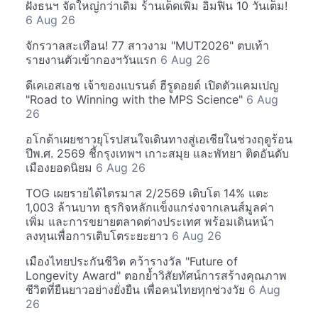
ฝั่งธนฯ จัดใหญ่กว่าเดิม ร้านเด็ดเพิ่ม อิ่มฟิน 10 วันเต็ม!
6 Aug 26
จักรวาลสะเทือน! 77 สาวงาม "MUT2026" ตบเท้า
รายงานตัวเข้ากองฯวันแรก
6 Aug 26
ดีเคเอสเอช เจ้าของแบรนด์ ฮีรูดอยด์ เปิดตัวแคมเปญ
"Road to Winning with the MPS Science"
6 Aug
26
อโกด้าเผยชาวยุโรปสนใจเดินทางสู่เอเชียในช่วงฤดูร้อน
ปีพ.ศ. 2569 ชี้กรุงเทพฯ เกาะสมุย และพัทยา ติดอันดับ
เมืองยอดนิยม
6 Aug 26
TOG เผยรายได้ไตรมาส 2/2569 เติบโต 14% แตะ
1,003 ล้านบาท ธุรกิจหลักแข็งแกร่งจากเลนส์มูลค่า
เพิ่ม และการขยายตลาดต่างประเทศ พร้อมเดินหน้า
ลงทุนเพื่อการเติบโตระยะยาว
6 Aug 26
เมืองไทยประกันชีวิต คว้ารางวัล "Future of
Longevity Award" ตอกย้ำวิสัยทัศน์การสร้างคุณภาพ
ชีวิตที่ยืนยาวอย่างยั่งยืน เพื่อคนไทยทุกช่วงวัย
6 Aug
26