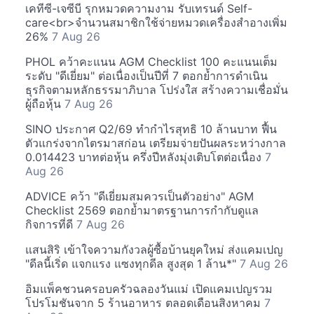
เคทีซี-เจซีบี รุกหมวดความงาม รับเทรนด์ Self-
care<br>จำนวนสมาชิกใช้จ่ายหมวดเครื่องสำอางเพิ่ม
26%
7 Aug 26
PHOL คว้าคะแนน AGM Checklist 100 คะแนนเต็ม
ระดับ "ดีเยี่ยม" ต่อเนื่องเป็นปีที่ 7 ตอกย้ำการดำเนิน
ธุรกิจตามหลักธรรมาภิบาล โปร่งใส สร้างความเชื่อมั่น
ผู้ถือหุ้น
7 Aug 26
SINO ประกาศ Q2/69 ทำกำไรสุทธิ 10 ล้านบาท ฟื้น
ตัวแกร่งจากไตรมาสก่อน เตรียมจ่ายปันผลระหว่างกาล
0.014423 บาทต่อหุ้น ครึ่งปีหลังมุ่งเติบโตต่อเนื่อง
7
Aug 26
ADVICE คว้า "ดีเยี่ยมสมควรเป็นตัวอย่าง" AGM
Checklist 2569 ตอกย้ำมาตรฐานการกำกับดูแล
กิจการที่ดี
7 Aug 26
แสนสิริ เข้าใจความกังวลผู้ซื้อบ้านยุคใหม่ ส่งแคมเปญ
"ดีลนี้เริ่ด แจกแรง แซงทุกดีล สูงสุด 1 ล้าน*"
7 Aug 26
อิมแพ็คชวนครอบครัวฉลองวันแม่ เปิดแคมเปญรวม
โปรโมชันจาก 5 ร้านอาหาร ตลอดเดือนสิงหาคม
7