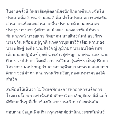
ในงานครั้งนี้ วิทยาลัยดุสิตธานีส่งนักศึกษาเข้าแข่งขันใน
ประเภททีม 2 คน จำนวน 7 ทีม ทั้งในประเภทการแข่งขัน
สวนถาดแห้งและสวนถาดชื้น ประกอบด้วย นายนภศร
ประยูร นางสาวรุ่งทิวา ละม้ายแข นางสาวพิมพ์ภัทรา
พิมพาภรณ์ นายยศกร วิทยาคม นายสิทธินันท์ อระวีพร
นายชวิน พร้อมหมู่ญาติ นางสาวบุณยาวีร์ เจียมพานทอง
นายพสิษฐ์ จงกิจ นายสิรวิชญ์ ภูมิภมร นายธนโชติ เทพ
เทียน นายปฏิพัทธ์ กุลดี นางสาวสุพิชญา มาพรม และ นาย
ศิวกร วงษ์คำภา โดยมี อาจารย์วิมล อุ่นเพ็ชร เป็นผู้ปรึกษา
โครงการ ผลปรากฏว่า นางสาวสุพิชญา มาพรม และ นาย
ศิวกร วงษ์คำภา สามารถคว้าเหรียญทองแดงมาครองได้
สำเร็จ
สะท้อนให้เห็นว่า ไม่ใช่แค่ทักษะการทำอาหารหรือการ
โรงแรมโดยตรงเท่านั้นที่นักศึกษาวิทยาลัยดุสิตธานีมี แต่ก็
มีทักษะอื่นๆ ที่เกี่ยวข้องกับสายงานบริการด้วยเช่นกัน
สอบถามข้อมูลเพิ่มเติม กรุณาติดต่อสำนักประชาสัมพันธ์