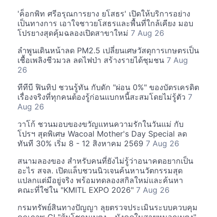
'ค็อกพิท ศรีอรุณการยาง ยโสธร' เปิดให้บริการอย่าง
เป็นทางการ เอาใจชาวยโสธรและพื้นที่ใกล้เคียง มอบ
โปรยางสุดคุ้มฉลองเปิดสาขาใหม่
7 Aug 26
ลำพูนเดินหน้าลด PM2.5 เปลี่ยนเศษวัสดุการเกษตรเป็น
เชื้อเพลิงชีวมวล ลดไฟป่า สร้างรายได้ชุมชน
7 Aug
26
ทีทีบี ฟินทิป ชวนรู้ทัน กับดัก "ผ่อน 0%" ของบัตรเครดิต
เรื่องจริงที่ทุกคนต้องรู้ก่อนแบกหนี้สะสมโดยไม่รู้ตัว
7
Aug 26
วาโก้ ชวนมอบของขวัญแทนความรักในวันแม่ กับ
โปรฯ สุดพิเศษ Wacoal Mother's Day Special ลด
ทันที 30% เริ่ม 8 - 12 สิงหาคม 2569
7 Aug 26
สนามลองของ สำหรับคนที่ยังไม่รู้ว่าอนาคตอยากเป็น
อะไร สจล. เปิดแล็บชวนนิวเจนค้นหานวัตกรรมสุด
แปลกแต่มีอยู่จริง พร้อมทดลองสกิลใหม่และค้นหา
คณะที่ใช่ใน "KMITL EXPO 2026"
7 Aug 26
กรมทรัพย์สินทางปัญญา ลุยตรวจประเมินระบบควบคุม