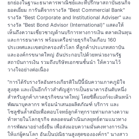
ยกย่องในฐานะธนาคารพาณิชย์และที่ปรึกษาสถาบันธนกิจ
ยอดเยี่ยม การันตีจากรางวัล "Best Commercial Bank"
รางวัล "Best Corporate and Institutional Adviser" และ
รางวัล "Best Bond Advisor (International)" แสดงให้
เห็นถึงความเชี่ยวชาญด้านบริการทางการเงิน ตลาดเงินทุน
และการธนาคาร พร้อมเครือข่ายธุรกิจในเกือบ 160
ประเทศและเขตปกครองทั่วโลก ที่ลูกค้าประเภทสถาบัน
และองค์กรขนาดใหญ่ อันประกอบไปด้วยหน่วยงานรัฐ
สถาบันการเงิน รวมถึงบริษัทเอกชนชั้นนำ ให้ความไว้
วางใจอย่างต่อเนื่อง
"การได้รับรางวัลอันทรงเกียรติในปีนี้นับความภาคภูมิใจ
สูงสุด และเป็นอีกก้าวสำคัญสู่การเป็นธนาคารอันดับหนึ่ง
สำหรับลูกค้าภาคธุรกิจขนาดใหญ่ โดยซิตี้แบงก์จะเดินหน้า
พัฒนาบุคลากร พร้อมนำเสนอผลิตภัณฑ์ บริการ และ
โซลูชันล้ำสมัยเพื่อตอบโจทย์ลูกค้าทุกรายท่ามกลางความ
ท้าทายในโลกธุรกิจ ตลอดจนดำเนินกลยุทธ์ตามแนวทาง
การพัฒนาอย่างยั่งยืน เพื่อส่งมอบความมั่นคงทางการเงิน
ให้แก่ผู้คนโลก อันเป็นปณิธานสูงสุดขององค์กร" นางสาว