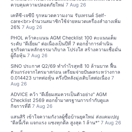
ควบคุมความปลอดภัยใหม่
7 Aug 26
เคทีซี-เจซีบี รุกหมวดความงาม รับเทรนด์ Self-
care<br>จำนวนสมาชิกใช้จ่ายหมวดเครื่องสำอางเพิ่ม
26%
7 Aug 26
PHOL คว้าคะแนน AGM Checklist 100 คะแนนเต็ม
ระดับ "ดีเยี่ยม" ต่อเนื่องเป็นปีที่ 7 ตอกย้ำการดำเนิน
ธุรกิจตามหลักธรรมาภิบาล โปร่งใส สร้างความเชื่อมั่น
ผู้ถือหุ้น
7 Aug 26
SINO ประกาศ Q2/69 ทำกำไรสุทธิ 10 ล้านบาท ฟื้น
ตัวแกร่งจากไตรมาสก่อน เตรียมจ่ายปันผลระหว่างกาล
0.014423 บาทต่อหุ้น ครึ่งปีหลังมุ่งเติบโตต่อเนื่อง
7
Aug 26
ADVICE คว้า "ดีเยี่ยมสมควรเป็นตัวอย่าง" AGM
Checklist 2569 ตอกย้ำมาตรฐานการกำกับดูแล
กิจการที่ดี
7 Aug 26
แสนสิริ เข้าใจความกังวลผู้ซื้อบ้านยุคใหม่ ส่งแคมเปญ
"ดีลนี้เริ่ด แจกแรง แซงทุกดีล สูงสุด 1 ล้าน*"
7 Aug 26