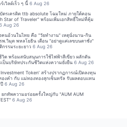
เวิลด์เร็ว ๆ นี้
6 Aug 26
ตัวบัตรเครดิต ttb absolute โฉมใหม่ ภายใต้คอน
h Star of Traveler" พร้อมเพิ่มเอกสิทธิ์ใหม่ที่คุ้ม
6 Aug 26
องคนอ้วนในไทย คือ "วัยทำงาน" เหตุนั่งนาน-กิน
 รพ.วิมุต พหลโยธิน เตือน "อย่าดูแค่เลขบนตาชั่ง"
ติกรรมระยะยาว
6 Aug 26
วิต พร้อมสนับสนุนการใช้ไฟฟ้าสีเขียว ผลักดัน
รเป็นบริษัทประกันชีวิตแห่งความยั่งยืน
6 Aug 26
Investment Token' สร้างปรากฏการณ์เปิดลงทุน
าทองคำ กับ แม่ทองทองสุกเซ็นทรัล รับผลตอบแทน
อปี
6 Aug 26
 ยกทัพความอร่อยครั้งใหญ่กับ "AUM AUM
FEST"
6 Aug 26