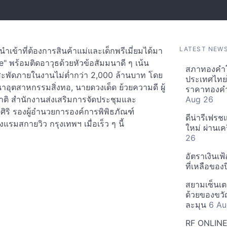
LATEST NEW
้นำเข้าที่ต้องการสินค้าแม่และเด็กพรีเมี่ยมได้มา
" พร้อมติดอาวุธด้วยหัวข้อสัมมนาดี ๆ เน้น
สภาทองคำโ
นสะพัดภายในงานไม่ต่ำกว่า 2,000 ล้านบาท โดย
ประเทศไทยไต
าอุตสาหกรรมสิ่งทอ, นายดวงเด็ด ย้วยความดี ผู้
ราคาทองคำ
ิ สำนักงานส่งเสริมการจัดประชุมและ
Aug 26
ิริ รองผู้อำนวยการองค์การพิพิธภัณฑ์
ดีน่ารีเฟร
รมสกายวิว กรุงเทพฯ เมื่อเร็ว ๆ นี้
ใหม่ ผ่านเ
26
อัตราเงินเฟ้
ที่เหลือของ
สยามเซ็นเต
ด้วยของขวั
ละมุน
6 Au
RF ONLINE 