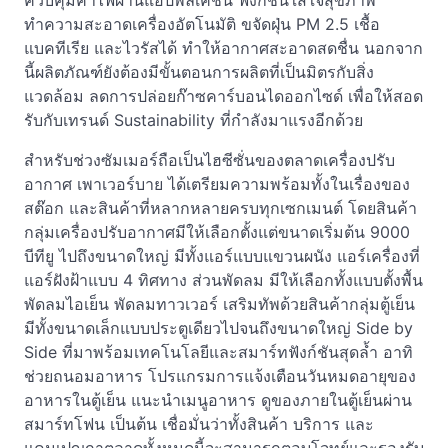
ควบคุมค่าไฟผ่านแอปพลิเคชั่น ฟังก์ชันใส่ใจสุขภาพ
ทำความสะอาดเครื่องอัตโนมัติ ขจัดฝุ่น PM 2.5 เชื้อ
แบคทีเรีย และไวรัสได้ ทำให้อากาศสะอาดสดชื่น นอกจาก
นี้ผลิตภัณฑ์ยังต้องมีขั้นตอนการผลิตที่เป็นมิตรกับสิ่ง
แวดล้อม ลดการปล่อยก๊าซคาร์บอนไดออกไซด์ เพื่อให้สอด
รับกับเทรนด์ Sustainability ที่กำลังมาแรงอีกด้วย
สำหรับช่วงซัมเมอร์ถือเป็นไฮซีซั่นของตลาดเครื่องปรับ
อากาศ เพาเวอร์บาย ได้เตรียมความพร้อมทั้งในเรื่องของ
สต๊อก และสินค้าที่หลากหลายครบทุกเซกเมนต์ โดยสินค้า
กลุ่มเครื่องปรับอากาศมีให้เลือกตั้งแต่ขนาดเริ่มต้น 9000
บีทียู ไปถึงขนาดใหญ่ มีทั้งแอร์แบบแขวนผนัง แอร์เครื่องที่
แอร์ฝังฝ้าแบบ 4 ทิศทาง ส่วนพัดลม มีให้เลือกทั้งแบบตั้งพื้น
พัดลมไอเย็น พัดลมทาวเวอร์ เสริมทัพด้วยสินค้ากลุ่มตู้เย็น
มีทั้งขนาดเล็กแบบประตูเดียวไปจนถึงขนาดใหญ่ Side by
Side ที่มาพร้อมเทคโนโลยีและสมาร์ทฟังก์ชันสุดล้ำ อาทิ
ช่วยถนอมอาหาร โปรแกรมการแจ้งเตือนวันหมดอายุของ
อาหารในตู้เย็น แนะนำเมนูอาหาร ดูของภายในตู้เย็นผ่าน
สมาร์ทโฟน เป็นต้น เชื่อมั่นว่าทั้งสินค้า บริการ และ