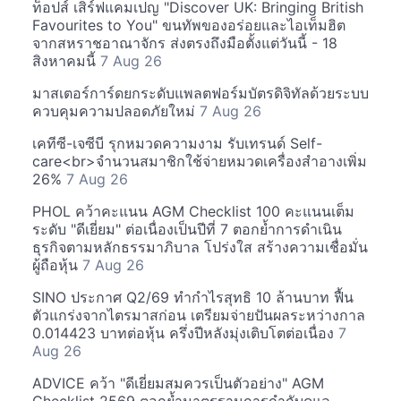
ท็อปส์ เสิร์ฟแคมเปญ "Discover UK: Bringing British
Favourites to You" ขนทัพของอร่อยและไอเท็มฮิต
จากสหราชอาณาจักร ส่งตรงถึงมือตั้งแต่วันนี้ - 18
สิงหาคมนี้
7 Aug 26
มาสเตอร์การ์ดยกระดับแพลตฟอร์มบัตรดิจิทัลด้วยระบบ
ควบคุมความปลอดภัยใหม่
7 Aug 26
เคทีซี-เจซีบี รุกหมวดความงาม รับเทรนด์ Self-
care<br>จำนวนสมาชิกใช้จ่ายหมวดเครื่องสำอางเพิ่ม
26%
7 Aug 26
PHOL คว้าคะแนน AGM Checklist 100 คะแนนเต็ม
ระดับ "ดีเยี่ยม" ต่อเนื่องเป็นปีที่ 7 ตอกย้ำการดำเนิน
ธุรกิจตามหลักธรรมาภิบาล โปร่งใส สร้างความเชื่อมั่น
ผู้ถือหุ้น
7 Aug 26
SINO ประกาศ Q2/69 ทำกำไรสุทธิ 10 ล้านบาท ฟื้น
ตัวแกร่งจากไตรมาสก่อน เตรียมจ่ายปันผลระหว่างกาล
0.014423 บาทต่อหุ้น ครึ่งปีหลังมุ่งเติบโตต่อเนื่อง
7
Aug 26
ADVICE คว้า "ดีเยี่ยมสมควรเป็นตัวอย่าง" AGM