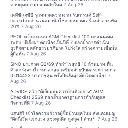
ควบคุมความปลอดภัยใหม่
7 Aug 26
เคทีซี-เจซีบี รุกหมวดความงาม รับเทรนด์ Self-
care<br>จำนวนสมาชิกใช้จ่ายหมวดเครื่องสำอางเพิ่ม
26%
7 Aug 26
PHOL คว้าคะแนน AGM Checklist 100 คะแนนเต็ม
ระดับ "ดีเยี่ยม" ต่อเนื่องเป็นปีที่ 7 ตอกย้ำการดำเนิน
ธุรกิจตามหลักธรรมาภิบาล โปร่งใส สร้างความเชื่อมั่น
ผู้ถือหุ้น
7 Aug 26
SINO ประกาศ Q2/69 ทำกำไรสุทธิ 10 ล้านบาท ฟื้น
ตัวแกร่งจากไตรมาสก่อน เตรียมจ่ายปันผลระหว่างกาล
0.014423 บาทต่อหุ้น ครึ่งปีหลังมุ่งเติบโตต่อเนื่อง
7
Aug 26
ADVICE คว้า "ดีเยี่ยมสมควรเป็นตัวอย่าง" AGM
Checklist 2569 ตอกย้ำมาตรฐานการกำกับดูแล
กิจการที่ดี
7 Aug 26
แสนสิริ เข้าใจความกังวลผู้ซื้อบ้านยุคใหม่ ส่งแคมเปญ
"ดีลนี้เริ่ด แจกแรง แซงทุกดีล สูงสุด 1 ล้าน*"
7 Aug 26