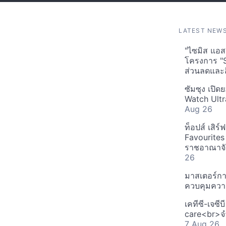
LATEST NEW
"ไซมิส แอสเ
โครงการ "
ส่วนลดและส
ซัมซุง เปิด
Watch Ultr
Aug 26
ท็อปส์ เสิร
Favourites
ราชอาณาจักร
26
มาสเตอร์กา
ควบคุมควา
เคทีซี-เจซี
care<br>จำ
7 Aug 26