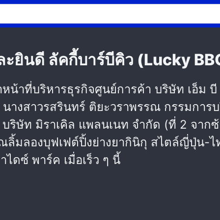
ะยินดี ลัคกี้บาร์บีคิว (Lucky B
ที่บริหารธุรกิจศูนย์การค้า บริษัท เอ็ม บี
 นางสาวรสรินทร์ ติยะวราพรรณ กรรมการบริห
ษัท มิราเคิล แพลนเนท จำกัด (ที่ 2 จากซ้าย
ลองบุฟเฟต์ปิ้งย่างยากินิกุ สไตล์ญี่ปุ่น-ไทย
ซ์ พาร์ค เมื่อเร็ว ๆ นี้