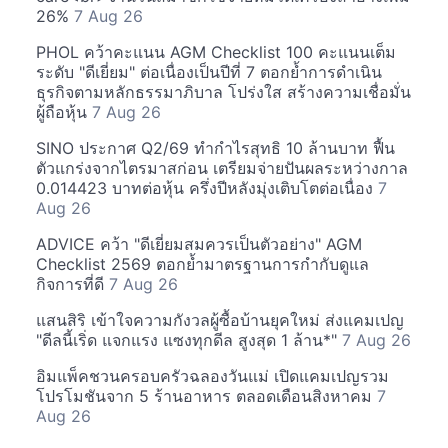
26%
7 Aug 26
PHOL คว้าคะแนน AGM Checklist 100 คะแนนเต็ม
ระดับ "ดีเยี่ยม" ต่อเนื่องเป็นปีที่ 7 ตอกย้ำการดำเนิน
ธุรกิจตามหลักธรรมาภิบาล โปร่งใส สร้างความเชื่อมั่น
ผู้ถือหุ้น
7 Aug 26
SINO ประกาศ Q2/69 ทำกำไรสุทธิ 10 ล้านบาท ฟื้น
ตัวแกร่งจากไตรมาสก่อน เตรียมจ่ายปันผลระหว่างกาล
0.014423 บาทต่อหุ้น ครึ่งปีหลังมุ่งเติบโตต่อเนื่อง
7
Aug 26
ADVICE คว้า "ดีเยี่ยมสมควรเป็นตัวอย่าง" AGM
Checklist 2569 ตอกย้ำมาตรฐานการกำกับดูแล
กิจการที่ดี
7 Aug 26
แสนสิริ เข้าใจความกังวลผู้ซื้อบ้านยุคใหม่ ส่งแคมเปญ
"ดีลนี้เริ่ด แจกแรง แซงทุกดีล สูงสุด 1 ล้าน*"
7 Aug 26
อิมแพ็คชวนครอบครัวฉลองวันแม่ เปิดแคมเปญรวม
โปรโมชันจาก 5 ร้านอาหาร ตลอดเดือนสิงหาคม
7
Aug 26