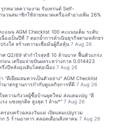
บี รุกหมวดความงาม รับเทรนด์ Self-
นวนสมาชิกใช้จ่ายหมวดเครื่องสำอางเพิ่ม 26%
คะแนน AGM Checklist 100 คะแนนเต็ม ระดับ
่อเนื่องเป็นปีที่ 7 ตอกย้ำการดำเนินธุรกิจตามหลักธร
ร่งใส สร้างความเชื่อมั่นผู้ถือหุ้น
7 Aug 26
ศ Q2/69 ทำกำไรสุทธิ 10 ล้านบาท ฟื้นตัวแกร่ง
่อน เตรียมจ่ายปันผลระหว่างกาล 0.014423
รึ่งปีหลังมุ่งเติบโตต่อเนื่อง
7 Aug 26
า "ดีเยี่ยมสมควรเป็นตัวอย่าง" AGM Checklist
ำมาตรฐานการกำกับดูแลกิจการที่ดี
7 Aug 26
าใจความกังวลผู้ซื้อบ้านยุคใหม่ ส่งแคมเปญ "ดี
จกแรง แซงทุกดีล สูงสุด 1 ล้าน*"
7 Aug 26
นครอบครัวฉลองวันแม่ เปิดแคมเปญรวม
าก 5 ร้านอาหาร ตลอดเดือนสิงหาคม
7 Aug 26