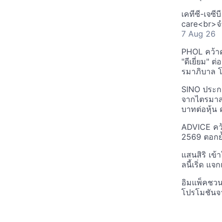
เคทีซี-เจซี
care<br>จำ
7 Aug 26
PHOL คว้า
"ดีเยี่ยม" ต
รมาภิบาล โป
SINO ประกา
จากไตรมาสก
บาทต่อหุ้น ค
ADVICE คว้
2569 ตอกย้
แสนสิริ เข้
ลนี้เริ่ด แ
อิมแพ็คชว
โปรโมชันจ