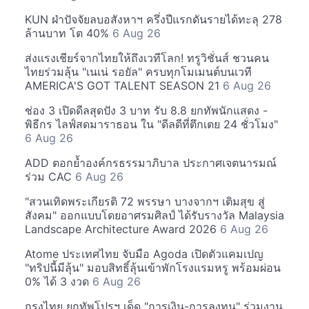
KUN ฝ่าปัจจัยลบอสังหาฯ ครึ่งปีแรกดันรายได้ทะลุ 278
ล้านบาท โต 40%
6 Aug 26
ส่งแรงเชียร์จากไทยให้ถึงเวทีโลก! ทรูวิชั่นส์ ชวนคน
ไทยร่วมลุ้น "เนเน่ รอยัล" ครบทุกโมเมนต์บนเวที
AMERICA'S GOT TALENT SEASON 21
6 Aug 26
ช่อง 3 เปิดดีลสุดปัง 3 บาท รับ 8.8 ยกทัพนักแสดง -
พิธีกร ไลฟ์สดมาราธอน ใน "ดีลดีที่ตึกเตย 24 ชั่วโมง"
6 Aug 26
ADD ตอกย้ำองค์กรธรรมาภิบาล ประกาศเจตนารมณ์
ร่วม CAC
6 Aug 26
"สวนเทิดพระเกียรติ 72 พรรษา บางจากฯ เติมสุข สู่
สังคม" ออกแบบโดยอาศรมศิลป์ ได้รับรางวัล Malaysia
Landscape Architecture Award 2026
6 Aug 26
Atome ประเทศไทย จับมือ Agoda เปิดตัวแคมเปญ
"ทริปนี้มีลุ้น" มอบสิทธิ์ลุ้นเข้าพักโรงแรมหรู พร้อมผ่อน
0% ได้ 3 งวด
6 Aug 26
กรุงไทย ยกทัพโปรฯ เด็ด "การเงิน-การลงทุน" ร่วมงาน