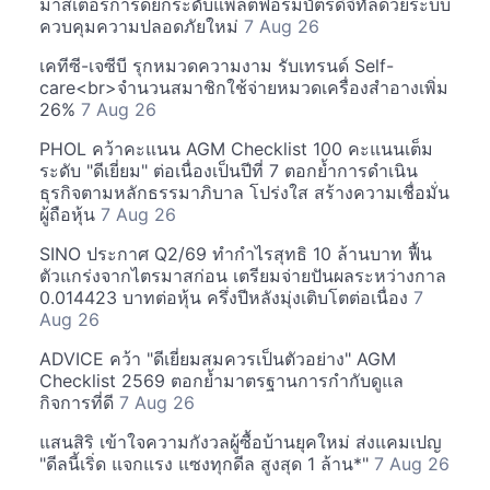
มาสเตอร์การ์ดยกระดับแพลตฟอร์มบัตรดิจิทัลด้วยระบบ
ควบคุมความปลอดภัยใหม่
7 Aug 26
เคทีซี-เจซีบี รุกหมวดความงาม รับเทรนด์ Self-
care<br>จำนวนสมาชิกใช้จ่ายหมวดเครื่องสำอางเพิ่ม
26%
7 Aug 26
PHOL คว้าคะแนน AGM Checklist 100 คะแนนเต็ม
ระดับ "ดีเยี่ยม" ต่อเนื่องเป็นปีที่ 7 ตอกย้ำการดำเนิน
ธุรกิจตามหลักธรรมาภิบาล โปร่งใส สร้างความเชื่อมั่น
ผู้ถือหุ้น
7 Aug 26
SINO ประกาศ Q2/69 ทำกำไรสุทธิ 10 ล้านบาท ฟื้น
ตัวแกร่งจากไตรมาสก่อน เตรียมจ่ายปันผลระหว่างกาล
0.014423 บาทต่อหุ้น ครึ่งปีหลังมุ่งเติบโตต่อเนื่อง
7
Aug 26
ADVICE คว้า "ดีเยี่ยมสมควรเป็นตัวอย่าง" AGM
Checklist 2569 ตอกย้ำมาตรฐานการกำกับดูแล
กิจการที่ดี
7 Aug 26
แสนสิริ เข้าใจความกังวลผู้ซื้อบ้านยุคใหม่ ส่งแคมเปญ
"ดีลนี้เริ่ด แจกแรง แซงทุกดีล สูงสุด 1 ล้าน*"
7 Aug 26