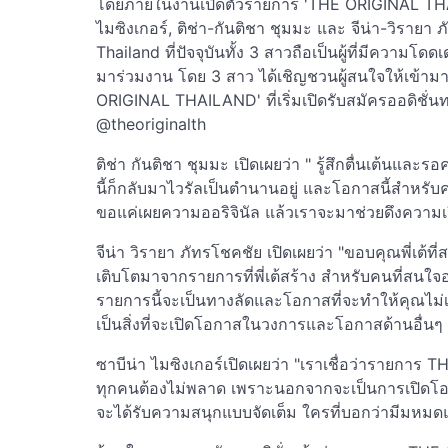
โดยภายในงานเปิดตัวรายการ 'THE ORIGINAL THAIL
ไมซิงเกอร์, ติช่า-กันติชา ชุมมะ และ จีน่า-วิรา
Thailand ที่ปัจจุบันทั้ง 3 สาวถือเป็นผู้ที่มีควา
มาร่วมงาน โดย 3 สาว ได้เชิญชวนผู้สนใจให้เข้า
ORIGINAL THAILAND' ที่เริ่มเปิดรับสมัครออดิชั่นทา
@theoriginalth
ติช่า กันติชา ชุมมะ เปิดเผยว่า " รู้สึกตื่นเต้นแ
นี้ก็กลับมาไวรัลเป็นตำนานอยู่ และโอกาสนี้สำหร
ขอแค่เผยความออริจินัล แล้วเราจะมาช่วยดึงความ
จีน่า วิรายา ภัทรโชคชัย เปิดเผยว่า "ขอบคุณพี่เต
เติบโตมาจากรายการที่พี่เต้สร้าง สำหรับคนที่สนใจ
รายการนี้จะเป็นทางลัดและโอกาสที่จะทำให้คุณไม่เพ
เป็นสิ่งที่จะเปิดโอกาสในวงการและโอกาสด้านอื่นๆ 
ซาบีน่า ไมซิงเกอร์เปิดเผยว่า "เราเชื่อว่ารายกา
ทุกคนต้องไม่พลาด เพราะนอกจากจะเป็นการเปิดโอกาสให
จะได้รับความสนุกแบบจัดเต็ม ใครที่บอกว่ามีมหมดแ