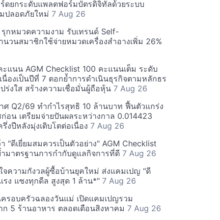
ร์ดยกระดับแพลตฟอร์มบัตรดิจิทัลด้วยระบบ
มปลอดภัยใหม่
7 Aug 26
บี รุกหมวดความงาม รับเทรนด์ Self-
นวนสมาชิกใช้จ่ายหมวดเครื่องสำอางเพิ่ม 26%
คะแนน AGM Checklist 100 คะแนนเต็ม ระดับ
่อเนื่องเป็นปีที่ 7 ตอกย้ำการดำเนินธุรกิจตามหลักธร
ร่งใส สร้างความเชื่อมั่นผู้ถือหุ้น
7 Aug 26
ศ Q2/69 ทำกำไรสุทธิ 10 ล้านบาท ฟื้นตัวแกร่ง
่อน เตรียมจ่ายปันผลระหว่างกาล 0.014423
รึ่งปีหลังมุ่งเติบโตต่อเนื่อง
7 Aug 26
า "ดีเยี่ยมสมควรเป็นตัวอย่าง" AGM Checklist
ำมาตรฐานการกำกับดูแลกิจการที่ดี
7 Aug 26
าใจความกังวลผู้ซื้อบ้านยุคใหม่ ส่งแคมเปญ "ดี
จกแรง แซงทุกดีล สูงสุด 1 ล้าน*"
7 Aug 26
นครอบครัวฉลองวันแม่ เปิดแคมเปญรวม
าก 5 ร้านอาหาร ตลอดเดือนสิงหาคม
7 Aug 26