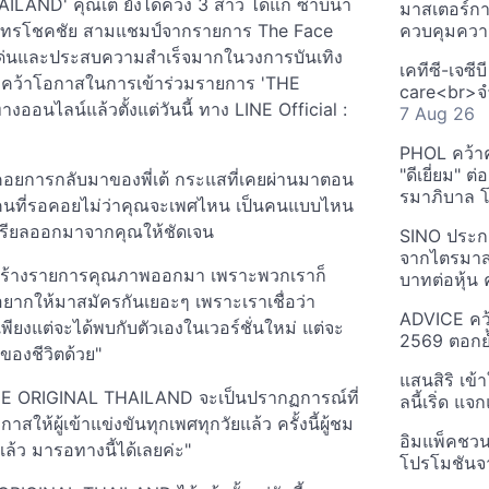
AND' คุณเต้ ยังได้ควง 3 สาว ได้แก่ ซาบีน่า
มาสเตอร์กา
ยา ภัทรโชคชัย สามแชมป์จากรายการ The Face
ควบคุมควา
มโดดเด่นและประสบความสำเร็จมากในวงการบันเทิง
เคทีซี-เจซี
มาคว้าโอกาสในการเข้าร่วมรายการ 'THE
care<br>จำ
งออนไลน์แล้วตั้งแต่วันนี้ ทาง LINE Official :
7 Aug 26
PHOL คว้า
"ดีเยี่ยม" ต
ละรอคอยการกลับมาของพี่เต้ กระแสที่เคยผ่านมาตอน
รมาภิบาล โป
ับคนที่รอคอยไม่ว่าคุณจะเพศไหน เป็นคนแบบไหน
เรียลออกมาจากคุณให้ชัดเจน
SINO ประกา
จากไตรมาสก
้ที่สร้างรายการคุณภาพออกมา เพราะพวกเราก็
บาทต่อหุ้น ค
อยากให้มาสมัครกันเยอะๆ เพราะเราเชื่อว่า
ADVICE คว้
ียงแต่จะได้พบกับตัวเองในเวอร์ชั่นใหม่ แต่จะ
2569 ตอกย้
ของชีวิตด้วย"
แสนสิริ เข้
ร THE ORIGINAL THAILAND จะเป็นปรากฏการณ์ที่
ลนี้เริ่ด แ
้ผู้เข้าแข่งขันทุกเพศทุกวัยแล้ว ครั้งนี้ผู้ชม
อิมแพ็คชว
ล้ว มารอทางนี้ได้เลยค่ะ"
โปรโมชันจ