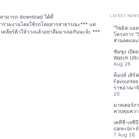
LATEST NEW
 สามารถ download ได้ที่
เข้าร่วมงานโดยใช้รถโดยสารสาธารณะ*** แค่
"ไซมิส แอสเ
เคลียร์คิวให้ว่างแล้วอย่าลืมมาเจอกันนะจ้ะ ***
โครงการ "
ส่วนลดและส
ซัมซุง เปิด
Watch Ultr
Aug 26
ท็อปส์ เสิร
Favourites
ราชอาณาจักร
26
มาสเตอร์กา
ควบคุมควา
เคทีซี-เจซี
care<br>จำ
7 Aug 26