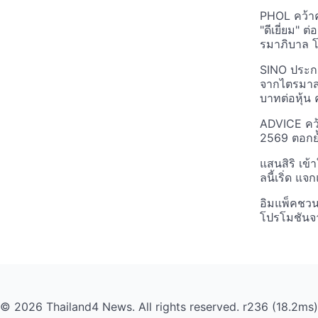
PHOL คว้า
"ดีเยี่ยม" ต
รมาภิบาล โป
SINO ประกา
จากไตรมาสก
บาทต่อหุ้น ค
ADVICE คว้
2569 ตอกย้
แสนสิริ เข้
ลนี้เริ่ด แ
อิมแพ็คชว
โปรโมชันจ
© 2026 Thailand4 News. All rights reserved. r236 (18.2ms)