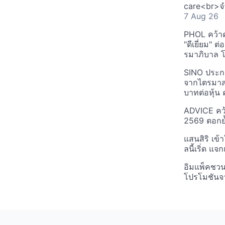
care<br>จำ
7 Aug 26
PHOL คว้า
"ดีเยี่ยม" ต
รมาภิบาล โป
SINO ประกา
จากไตรมาสก
บาทต่อหุ้น ค
ADVICE คว้
2569 ตอกย้
แสนสิริ เข้
ลนี้เริ่ด แ
อิมแพ็คชว
โปรโมชันจ