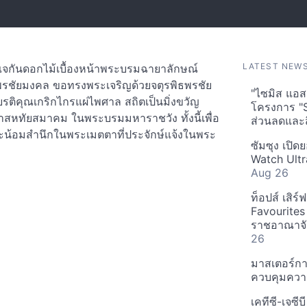
LATEST NEW
ยแจกันดอกไม้เบื้องหน้าพระบรมฉายาลักษณ์
รชัยมงคล ขอทรงพระเจริญด้วยจตุรพิธพรชัย
"ไซมิส แอสเ
ติคุณเกริกไกรแผ่ไพศาล สถิตเป็นมิ่งขวัญ
โครงการ "
สหทัยสมาคม ในพระบรมมหาราชวัง ทั้งนี้เพื่อ
ส่วนลดและส
ะน้อมสำนึกในพระเมตตาที่ประจักษ์แจ้งในพระ
ซัมซุง เปิด
Watch Ultr
Aug 26
ท็อปส์ เสิร
Favourites
ราชอาณาจักร
26
มาสเตอร์กา
ควบคุมควา
เคทีซี-เจซี