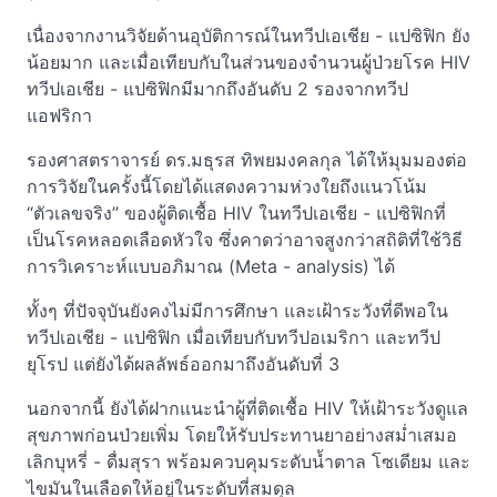
เนื่องจากงานวิจัยด้านอุบัติการณ์ในทวีปเอเชีย - แปซิฟิก ยัง
น้อยมาก และเมื่อเทียบกับในส่วนของจำนวนผู้ป่วยโรค HIV
ทวีปเอเชีย - แปซิฟิกมีมากถึงอันดับ 2 รองจากทวีป
แอฟริกา
รองศาสตราจารย์ ดร.มธุรส ทิพยมงคลกุล ได้ให้มุมมองต่อ
การวิจัยในครั้งนี้โดยได้แสดงความห่วงใยถึงแนวโน้ม
“ตัวเลขจริง” ของผู้ติดเชื้อ HIV ในทวีปเอเชีย - แปซิฟิกที่
เป็นโรคหลอดเลือดหัวใจ ซึ่งคาดว่าอาจสูงกว่าสถิติที่ใช้วิธี
การวิเคราะห์แบบอภิมาณ (Meta - analysis) ได้
ทั้งๆ ที่ปัจจุบันยังคงไม่มีการศึกษา และเฝ้าระวังที่ดีพอใน
ทวีปเอเชีย - แปซิฟิก เมื่อเทียบกับทวีปอเมริกา และทวีป
ยุโรป แต่ยังได้ผลลัพธ์ออกมาถึงอันดับที่ 3
นอกจากนี้ ยังได้ฝากแนะนำผู้ที่ติดเชื้อ HIV ให้เฝ้าระวังดูแล
สุขภาพก่อนป่วยเพิ่ม โดยให้รับประทานยาอย่างสม่ำเสมอ
เลิกบุหรี่ - ดื่มสุรา พร้อมควบคุมระดับน้ำตาล โซเดียม และ
ไขมันในเลือดให้อยู่ในระดับที่สมดุล