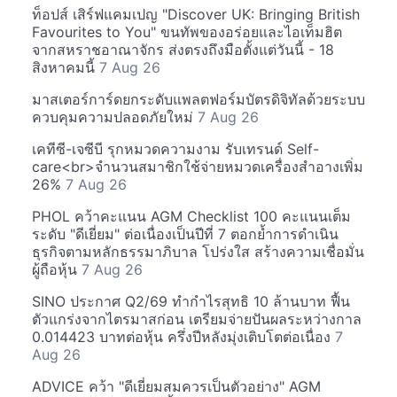
ท็อปส์ เสิร์ฟแคมเปญ "Discover UK: Bringing British
Favourites to You" ขนทัพของอร่อยและไอเท็มฮิต
จากสหราชอาณาจักร ส่งตรงถึงมือตั้งแต่วันนี้ - 18
สิงหาคมนี้
7 Aug 26
มาสเตอร์การ์ดยกระดับแพลตฟอร์มบัตรดิจิทัลด้วยระบบ
ควบคุมความปลอดภัยใหม่
7 Aug 26
เคทีซี-เจซีบี รุกหมวดความงาม รับเทรนด์ Self-
care<br>จำนวนสมาชิกใช้จ่ายหมวดเครื่องสำอางเพิ่ม
26%
7 Aug 26
PHOL คว้าคะแนน AGM Checklist 100 คะแนนเต็ม
ระดับ "ดีเยี่ยม" ต่อเนื่องเป็นปีที่ 7 ตอกย้ำการดำเนิน
ธุรกิจตามหลักธรรมาภิบาล โปร่งใส สร้างความเชื่อมั่น
ผู้ถือหุ้น
7 Aug 26
SINO ประกาศ Q2/69 ทำกำไรสุทธิ 10 ล้านบาท ฟื้น
ตัวแกร่งจากไตรมาสก่อน เตรียมจ่ายปันผลระหว่างกาล
0.014423 บาทต่อหุ้น ครึ่งปีหลังมุ่งเติบโตต่อเนื่อง
7
Aug 26
ADVICE คว้า "ดีเยี่ยมสมควรเป็นตัวอย่าง" AGM