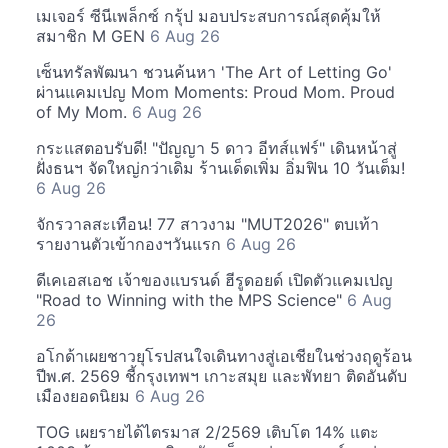
เมเจอร์ ซีนีเพล็กซ์ กรุ้ป มอบประสบการณ์สุดคุ้มให้
สมาชิก M GEN
6 Aug 26
เซ็นทรัลพัฒนา ชวนค้นหา 'The Art of Letting Go'
ผ่านแคมเปญ Mom Moments: Proud Mom. Proud
of My Mom.
6 Aug 26
กระแสตอบรับดี! "ปัญญา 5 ดาว อีทส์แฟร์" เดินหน้าสู่
ฝั่งธนฯ จัดใหญ่กว่าเดิม ร้านเด็ดเพิ่ม อิ่มฟิน 10 วันเต็ม!
6 Aug 26
จักรวาลสะเทือน! 77 สาวงาม "MUT2026" ตบเท้า
รายงานตัวเข้ากองฯวันแรก
6 Aug 26
ดีเคเอสเอช เจ้าของแบรนด์ ฮีรูดอยด์ เปิดตัวแคมเปญ
"Road to Winning with the MPS Science"
6 Aug
26
อโกด้าเผยชาวยุโรปสนใจเดินทางสู่เอเชียในช่วงฤดูร้อน
ปีพ.ศ. 2569 ชี้กรุงเทพฯ เกาะสมุย และพัทยา ติดอันดับ
เมืองยอดนิยม
6 Aug 26
TOG เผยรายได้ไตรมาส 2/2569 เติบโต 14% แตะ