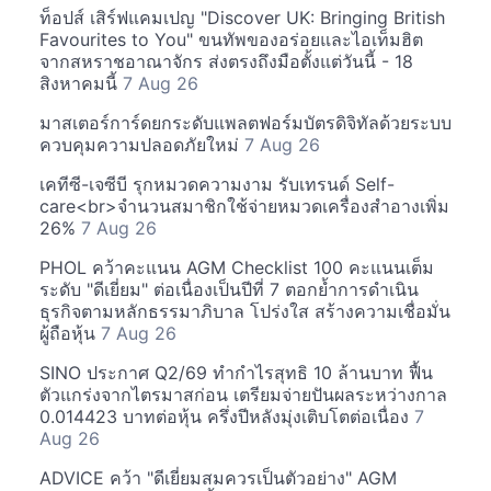
ท็อปส์ เสิร์ฟแคมเปญ "Discover UK: Bringing British
Favourites to You" ขนทัพของอร่อยและไอเท็มฮิต
จากสหราชอาณาจักร ส่งตรงถึงมือตั้งแต่วันนี้ - 18
สิงหาคมนี้
7 Aug 26
มาสเตอร์การ์ดยกระดับแพลตฟอร์มบัตรดิจิทัลด้วยระบบ
ควบคุมความปลอดภัยใหม่
7 Aug 26
เคทีซี-เจซีบี รุกหมวดความงาม รับเทรนด์ Self-
care<br>จำนวนสมาชิกใช้จ่ายหมวดเครื่องสำอางเพิ่ม
26%
7 Aug 26
PHOL คว้าคะแนน AGM Checklist 100 คะแนนเต็ม
ระดับ "ดีเยี่ยม" ต่อเนื่องเป็นปีที่ 7 ตอกย้ำการดำเนิน
ธุรกิจตามหลักธรรมาภิบาล โปร่งใส สร้างความเชื่อมั่น
ผู้ถือหุ้น
7 Aug 26
SINO ประกาศ Q2/69 ทำกำไรสุทธิ 10 ล้านบาท ฟื้น
ตัวแกร่งจากไตรมาสก่อน เตรียมจ่ายปันผลระหว่างกาล
0.014423 บาทต่อหุ้น ครึ่งปีหลังมุ่งเติบโตต่อเนื่อง
7
Aug 26
ADVICE คว้า "ดีเยี่ยมสมควรเป็นตัวอย่าง" AGM