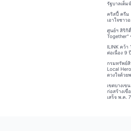
รัฐบาลเต็
คริสปี้ ครี
เอาใจชาวอ
ศูนย์ฯ สิริ
Together" 
ILINK คว้า
ต่อเนื่อง 9 
กรมทรัพย์ส
Local Her
ดวงใจด้วยพ
เขตบางเขน 
ก่อสร้างเข
เสร็จ พ.ค. 