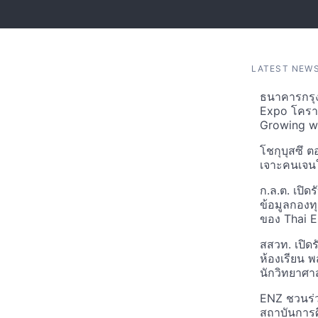
LATEST NEW
ธนาคารกรุง
Expo โคราช
Growing w
โชกุบุสซึ ต
เจาะคนเจนใ
ก.ล.ต. เปิด
ข้อมูลกอง
ของ Thai 
สสวท. เปิด
ห้องเรียน พ
นักวิทยาศาส
ENZ ชวนร่
สถาบันการศ