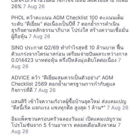
care<br>จำนวนสมาชิกใช้จ่ายหมวดเครื่องสำอางเพิ่ม
26%
7 Aug 26
PHOL คว้าคะแนน AGM Checklist 100 คะแนนเต็ม
ระดับ "ดีเยี่ยม" ต่อเนื่องเป็นปีที่ 7 ตอกย้ำการดำเนิน
ธุรกิจตามหลักธรรมาภิบาล โปร่งใส สร้างความเชื่อมั่น
ผู้ถือหุ้น
7 Aug 26
SINO ประกาศ Q2/69 ทำกำไรสุทธิ 10 ล้านบาท ฟื้น
ตัวแกร่งจากไตรมาสก่อน เตรียมจ่ายปันผลระหว่างกาล
0.014423 บาทต่อหุ้น ครึ่งปีหลังมุ่งเติบโตต่อเนื่อง
7
Aug 26
ADVICE คว้า "ดีเยี่ยมสมควรเป็นตัวอย่าง" AGM
Checklist 2569 ตอกย้ำมาตรฐานการกำกับดูแล
กิจการที่ดี
7 Aug 26
แสนสิริ เข้าใจความกังวลผู้ซื้อบ้านยุคใหม่ ส่งแคมเปญ
"ดีลนี้เริ่ด แจกแรง แซงทุกดีล สูงสุด 1 ล้าน*"
7 Aug 26
อิมแพ็คชวนครอบครัวฉลองวันแม่ เปิดแคมเปญรวม
โปรโมชันจาก 5 ร้านอาหาร ตลอดเดือนสิงหาคม
7
Aug 26