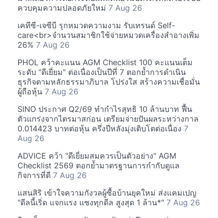
ควบคุมความปลอดภัยใหม่
7 Aug 26
เคทีซี-เจซีบี รุกหมวดความงาม รับเทรนด์ Self-
care<br>จำนวนสมาชิกใช้จ่ายหมวดเครื่องสำอางเพิ่ม
26%
7 Aug 26
PHOL คว้าคะแนน AGM Checklist 100 คะแนนเต็ม
ระดับ "ดีเยี่ยม" ต่อเนื่องเป็นปีที่ 7 ตอกย้ำการดำเนิน
ธุรกิจตามหลักธรรมาภิบาล โปร่งใส สร้างความเชื่อมั่น
ผู้ถือหุ้น
7 Aug 26
SINO ประกาศ Q2/69 ทำกำไรสุทธิ 10 ล้านบาท ฟื้น
ตัวแกร่งจากไตรมาสก่อน เตรียมจ่ายปันผลระหว่างกาล
0.014423 บาทต่อหุ้น ครึ่งปีหลังมุ่งเติบโตต่อเนื่อง
7
Aug 26
ADVICE คว้า "ดีเยี่ยมสมควรเป็นตัวอย่าง" AGM
Checklist 2569 ตอกย้ำมาตรฐานการกำกับดูแล
กิจการที่ดี
7 Aug 26
แสนสิริ เข้าใจความกังวลผู้ซื้อบ้านยุคใหม่ ส่งแคมเปญ
"ดีลนี้เริ่ด แจกแรง แซงทุกดีล สูงสุด 1 ล้าน*"
7 Aug 26