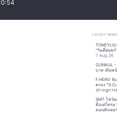
20:54
LATEST NEW
TONEYLIU ถ่
"วันที่ฝนพร
7 Aug 26
GUNKUL - L
บาท เดินห
F.HERO จับม
ตรอง "G.O.
ปรากฏการณ
SMT โชว์ผล
ตั้งแต่ไตร
คอนดักเตอ