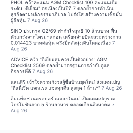
PHOL คว้าคะแนน AGM Checklist 100 คะแนนเต็ม
ระดับ "ดีเยี่ยม" ต่อเนื่องเป็นปีที่ 7 ตอกย้ำการดำเนิน
ธุรกิจตามหลักธรรมาภิบาล โปร่งใส สร้างความเชื่อมั่น
ผู้ถือหุ้น
7 Aug 26
SINO ประกาศ Q2/69 ทำกำไรสุทธิ 10 ล้านบาท ฟื้น
ตัวแกร่งจากไตรมาสก่อน เตรียมจ่ายปันผลระหว่างกาล
0.014423 บาทต่อหุ้น ครึ่งปีหลังมุ่งเติบโตต่อเนื่อง
7
Aug 26
ADVICE คว้า "ดีเยี่ยมสมควรเป็นตัวอย่าง" AGM
Checklist 2569 ตอกย้ำมาตรฐานการกำกับดูแล
กิจการที่ดี
7 Aug 26
แสนสิริ เข้าใจความกังวลผู้ซื้อบ้านยุคใหม่ ส่งแคมเปญ
"ดีลนี้เริ่ด แจกแรง แซงทุกดีล สูงสุด 1 ล้าน*"
7 Aug 26
อิมแพ็คชวนครอบครัวฉลองวันแม่ เปิดแคมเปญรวม
โปรโมชันจาก 5 ร้านอาหาร ตลอดเดือนสิงหาคม
7
Aug 26