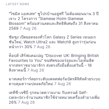
LATEST NEWS
"ไซมิส แอสเสท" ชูโปรบ้านอยู่ฟรี ไม่ต้องผ่อนนาน 3 ปี
เจาะ 2 โครงการ "Siamese Holm-Siamese
Blossom" พร้อมส่วนลดและสิทธิพิเศษถึง 31 สิงหาคม
2569
7 Aug 26
ซัมซุง เปิดยอดจองทั่วโลก Galaxy Z Series เจเนอเร
ชันใหม่, Watch Ultra2 และ Watch9 สูงกว่ารุ่นก่อน
หน้ากว่า 30%
7 Aug 26
ท็อปส์ เสิร์ฟแคมเปญ "Discover UK: Bringing British
Favourites to You" ขนทัพของอร่อยและไอเท็มฮิต
จากสหราชอาณาจักร ส่งตรงถึงมือตั้งแต่วันนี้ - 18
สิงหาคมนี้
7 Aug 26
มาสเตอร์การ์ดยกระดับแพลตฟอร์มบัตรดิจิทัลด้วยระบบ
ควบคุมความปลอดภัยใหม่
7 Aug 26
เคทีซี-เจซีบี รุกหมวดความงาม รับเทรนด์ Self-
care<br>จำนวนสมาชิกใช้จ่ายหมวดเครื่องสำอางเพิ่ม
26%
7 Aug 26