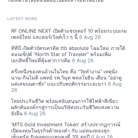
ใช้เทคโนโลยีที่ทันสมัยในอสังหาริมทรัพย์ไทย
LATEST NEWS
RF ONLINE NEXT เปิดตัวแชปเตอร์ 10 พร้อมระบบเกม
เพลย์ใหม่ และคอร์เวิลด์เร็ว ๆ นี้
6 Aug 26
ทีทีบี เปิดตัวบัตรเครดิต ttb absolute โฉมใหม่ ภายใต้
คอนเซ็ปต์ "North Star of Traveler" พร้อมเพิ่ม
เอกสิทธิ์ใหม่ที่คุ้มค่ากว่าเดิม
6 Aug 26
ครึ่งหนึ่งของคนอ้วนในไทย คือ "วัยทำงาน" เหตุนั่ง
นาน-กินไม่ดี แพทย์ รพ.วิมุต พหลโยธิน เตือน "อย่าดู
แค่เลขบนตาชั่ง" แนะปรับพฤติกรรมระยะยาว
6 Aug
26
ไทยประกันชีวิต พร้อมสนับสนุนการใช้ไฟฟ้าสีเขียว
ผลักดันองค์กรสู่การเป็นบริษัทประกันชีวิตแห่งความ
ยั่งยืน
6 Aug 26
'MTS Gold Investment Token' สร้างปรากฏการณ์
เปิดลงทุนในธุรกิจค้าทองคำ กับ แม่ทองทองสุก
เซ็นทรัล รับผลตอบแทนคงที่ 3% ต่อปี
6 Aug 26