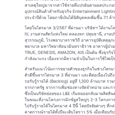
สาเหตุใหญ่มาจากค่าใช้จ่ายที่แปรผันตามผลประกอบกา
อุปกรณ์สินค้าสำหรับธุรกิจ Entertainment Lighting 
ประจำปีด้วย โดยภาษีเงินได้นิติบุคคลเพิ่มขึ้น 7.1 ล
โดยในไตรมาส 3/2567 ที่ผ่านมา บริษัทฯ ได้งาน
IV, งานสวนสัตว์แห่งใหม่ คลองหก ปทุมธานี, งาน
สุวรรณภูมิ, โรงพยาบาลราชวิถี อาคารอุบัติเหตุฉุ
พยาบาล มหาวิทยาลัยนวมินทราธิราช อาคารผู้ป่วย
TRUE, GENESIS, AMAZON, AIS เป็นต้น ซึ่งธุรกิจโ
กำลังมาแรง เนื่องจากมีความจำเป็นในการใช้ไฟเ
สำหรับแนวโน้มการขยายตัวของธุรกิจในช่วงไตรมาส 
ตัวดีขึ้นจากไตรมาส 3 ที่ผ่านมา และดีต่อเนื่องไปถึ
รอรับรู้รายได้ (Backlog) อยู่ที่ 1,300 ล้านบาท 
จากภาครัฐ จากการเพิ่มช่องทางจัดจำหน่าย และกา
ซึ่งเป็นบริษัทย่อยของ L&E เริ่มทยอยกลับมาผลิตส
ในขณะที่งานโครงการมิกซ์ยูสใหญ่ๆ 2-3 โครงการ ที
ไปรับรู้รายได้ในไตรมาส 4 ปีนี้ โดยปัจจัยต่างๆ ที
คาดการณ์รายได้ทั้งปีจะเติบโตราว 5% เมื่อเทียบกับป