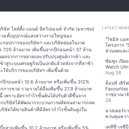
LATEST NEW
ริษัท ไลท์ติ้ง แอนด์ อีควิปเมนท์ จำกัด (มหาชน)
 รวมทั้งอุปกรณ์แสงสว่างรายใหญ่ของ
"ไซมิส แอสเ
ระกอบการของบริษัทฯ และบริษัทย่อยในงวด
โครงการ "
20 ล้านบาท เพิ่มขึ้นจากปีก่อนหน้า 37 ล้าน
ส่วนลดและส
เป็นผลจากการขยายและปรับปรุงศูนย์การค้า และ
ซัมซุง เปิด
้าสู่ระบบเศรษฐกิจเป็นปกติแล้วหลังจากที่ล่าช้า
Watch Ultr
ห้บริการของบริษัทฯ เพิ่มขึ้นด้วย
Aug 26
กปีก่อนหน้า 10.6 ล้านบาท หรือเพิ่มขึ้น 312%
ท็อปส์ เสิร
กการขาย รวมรายได้อื่นเพิ่มขึ้น 27.9 ล้านบาท
Favourites
ราชอาณาจักร
นี้ เพราะอัตรากำไรขั้นต้นได้ปรับตัวดีขึ้นจาก
26
ลจากบริษัทได้พัฒนากระบวนการผลิตจนสามารถลด
ริษัทได้ขายสินค้าที่มีอัตรากำไรขั้นต้นสูงใน
มาสเตอร์กา
ควบคุมควา
เคทีซี-เจซี
จ่ายเพิ่มขึ้น 10.2 ล้านบาท หรือเพิ่มขึ้น 5%