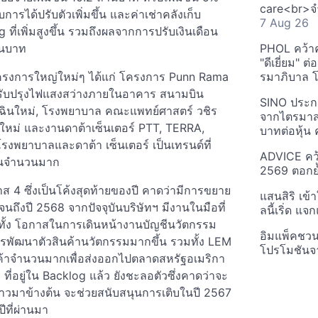
care<br>จำ
รได้ปรับตัวเพิ่มขึ้น และค่าเช่าคลังเก็บ
7 Aug 26
ที่เพิ่มสูงขึ้น รวมถึงผลจากการปรับเงินเดือน
้านบาท
PHOL คว้า
"ดีเยี่ยม" ต
โครงการใหญ่ใหม่ๆ ได้แก่ โครงการ Punn Rama
รมาภิบาล โป
ปรับปรุงไฟแสงสว่างภายในอาคาร สนามบิน
SINO ประกา
กเฉินใหม่, โรงพยาบาล คณะแพทย์ศาสตร์ วชิร
จากไตรมาสก
ใหม่ และงานดาต้าเซ็นเตอร์ PTT, TERRA,
บาทต่อหุ้น ค
รงพยาบาลและดาต้า เซ็นเตอร์ เป็นเทรนด์ที่
ADVICE คว้
ป็นจำนวนมาก
2569 ตอกย้
4 ซึ่งเป็นโค้งสุดท้ายของปี คาดว่ามีการขยาย
แสนสิริ เข้
งจนถึงปี 2568 จากปัจจุบันบริษัทฯ มีงานในมือที่
ลนี้เริ่ด แ
รวมทั้ง โอกาสในการเดินหน้างานบัญชีนวัตกรรม
อิมแพ็คชว
รพัฒนาตัวสินค้านวัตกรรมมากขึ้น รวมทั้ง LEM
โปรโมชันจ
ินค้าจำนวนมากเพื่อส่งออกไปตลาดสหรัฐอเมริกา
่อยู่ใน Backlog แล้ว ยังชะลอตัวซึ่งคาดว่าจะ
่กล่าวมาข้างต้น จะช่วยสนับสนุนการเติบในปี 2567
ีที่ผ่านมา