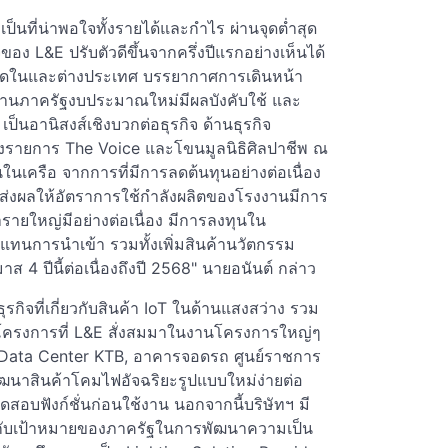
ที่น่าพอใจทั้งรายได้และกำไร ผ่านจุดต่ำสุด
ง L&E ปรับตัวดีขึ้นจากครึ่งปีแรกอย่างเห็นได้
ลาดในและต่างประเทศ บรรยากาศการเดินหน้า
งานภาครัฐงบประมาณใหม่มีผลบังคับใช้ และ
็นอานิสงส์เชิงบวกต่อธุรกิจ ด้านธุรกิจ
ั้งรายการ The Voice และโขนมูลนิธิศิลปาชีพ ณ
นเครือ จากการที่มีการลดต้นทุนอย่างต่อเนื่อง
ญ ส่งผลให้อัตราการใช้กำลังผลิตของโรงงานมีการ
ารายใหญ่มีอย่างต่อเนื่อง มีการลงทุนใน
ื่อทดแทนการนำเข้า รวมทั้งเพิ่มสินค้านวัตกรรม
 ปีนี้ต่อเนื่องถึงปี 2568" นายอนันต์ กล่าว
รกิจที่เกี่ยวกับสินค้า IoT ในด้านแสงสว่าง รวม
ครงการที่ L&E สั่งสมมาในงานโครงการใหญ่ๆ
 Data Center KTB, อาคารจอดรถ ศูนย์ราชการ
ัฒนาสินค้าโคมไฟอัจฉริยะรูปแบบใหม่ง่ายต่อ
สอบฟังก์ชั่นก่อนใช้งาน นอกจากนี้บริษัทฯ มี
งกับเป้าหมายของภาครัฐในการพัฒนาความเป็น