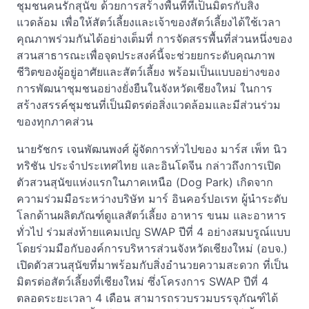
ชุมชนคนรักสุนัข ด้วยการสร้างพื้นที่ที่เป็นมิตรกับสิ่ง
แวดล้อม เพื่อให้สัตว์เลี้ยงและเจ้าของสัตว์เลี้ยงได้ใช้เวลา
คุณภาพร่วมกันได้อย่างเต็มที่ การจัดสรรพื้นที่ส่วนหนึ่งของ
สวนสาธารณะเพื่อจุดประสงค์นี้จะช่วยยกระดับคุณภาพ
ชีวิตของผู้อยู่อาศัยและสัตว์เลี้ยง พร้อมเป็นแบบอย่างของ
การพัฒนาชุมชนอย่างยั่งยืนในจังหวัดเชียงใหม่ ในการ
สร้างสรรค์ชุมชนที่เป็นมิตรต่อสิ่งแวดล้อมและมีส่วนร่วม
ของทุกภาคส่วน
นายรัชกร เจนพัฒนพงศ์ ผู้จัดการทั่วไปของ มาร์ส เพ็ท นิว
ทริชัน ประจำประเทศไทย และอินโดจีน กล่าวถึงการเปิด
ตัวสวนสุนัขแห่งแรกในภาคเหนือ (Dog Park) เกิดจาก
ความร่วมมือระหว่างบริษัท มาร์ อินคอร์ปอเรท ผู้นำระดับ
โลกด้านผลิตภัณฑ์ดูแลสัตว์เลี้ยง อาหาร ขนม และอาหาร
ทั่วไป ร่วมส่งท้ายแคมเปญ SWAP ปีที่ 4 อย่างสมบรูณ์แบบ
โดยร่วมมือกับองค์การบริหารส่วนจังหวัดเชียงใหม่ (อบจ.)
เปิดตัวสวนสุนัขที่มาพร้อมกับสิ่งอำนวยความสะดวก ที่เป็น
มิตรต่อสัตว์เลี้ยงที่เชียงใหม่ ซึ่งโครงการ SWAP ปีที่ 4
ตลอดระยะเวลา 4 เดือน สามารถรวบรวมบรรจุภัณฑ์ได้