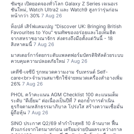
ซัมซุง เปิดยอดจองทั่วโลก Galaxy Z Series เจเนอเร
ชันใหม่, Watch Ultra2 และ Watch9 สูงกว่ารุ่นก่อน
หน้ากว่า 30%
7 Aug 26
ท็อปส์ เสิร์ฟแคมเปญ "Discover UK: Bringing British
Favourites to You" ขนทัพของอร่อยและไอเท็มฮิต
จากสหราชอาณาจักร ส่งตรงถึงมือตั้งแต่วันนี้ - 18
สิงหาคมนี้
7 Aug 26
มาสเตอร์การ์ดยกระดับแพลตฟอร์มบัตรดิจิทัลด้วยระบบ
ควบคุมความปลอดภัยใหม่
7 Aug 26
เคทีซี-เจซีบี รุกหมวดความงาม รับเทรนด์ Self-
care<br>จำนวนสมาชิกใช้จ่ายหมวดเครื่องสำอางเพิ่ม
26%
7 Aug 26
PHOL คว้าคะแนน AGM Checklist 100 คะแนนเต็ม
ระดับ "ดีเยี่ยม" ต่อเนื่องเป็นปีที่ 7 ตอกย้ำการดำเนิน
ธุรกิจตามหลักธรรมาภิบาล โปร่งใส สร้างความเชื่อมั่น
ผู้ถือหุ้น
7 Aug 26
SINO ประกาศ Q2/69 ทำกำไรสุทธิ 10 ล้านบาท ฟื้น
ตัวแกร่งจากไตรมาสก่อน เตรียมจ่ายปันผลระหว่างกาล